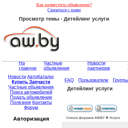
Как разместить объявление?
Связаться с нами
Просмотр темы - Детейлинг услуги
На
Частные
Новости
главную
объявления
партнеров
Новости
АвтоКаталог
FAQ
Пользователи
Групп
Купить Запчасти
Частные объявления
Детейлинг услуги
Поиск автомобилей
Подать объявление
Полезное
Контакты
Форум
»
Авторизация
Список форумов АW.BY
Услуги