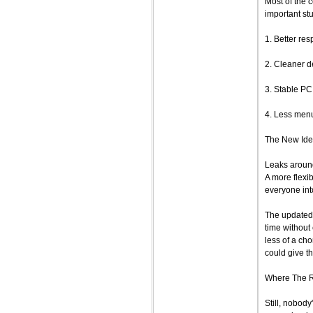
Most of the c
important stu
1. Better re
2. Cleaner d
3. Stable PC
4. Less menu
The New Ide
Leaks around
A more flexib
everyone into
The updated 
time without
less of a cho
could give th
Where The Re
Still, nobod