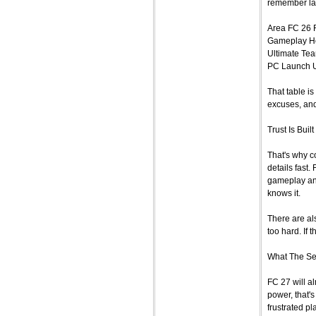
remember la
Area FC 26 
Gameplay He
Ultimate Tea
PC Launch U
That table i
excuses, and
Trust Is Bui
That's why c
details fast
gameplay and
knows it.
There are al
too hard. If 
What The Se
FC 27 will al
power, that's
frustrated p