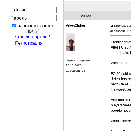
Логин:
Автор
Пароль:
запомнить меня
VelvetCipher
Заголовок со
Добавлено: Вт
Забыли пароль?
Plenty of pla
Регистрация →
After FC 26,
thing: make t
Зарегистрирован:
Why FC 26 L
18.12.2025
Сообщения: 8
FC 26 sold w
defenders re
next. On PC, 
first-week bu
And that mood
players were
people notic
What Players