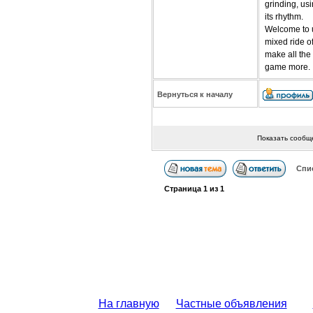
grinding, us
its rhythm.
Welcome to u4
mixed ride of
make all the
game more.
Вернуться к началу
Показать сообщ
Спи
Страница
1
из
1
На главную
Частные объявления