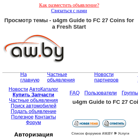
Как разместить объявление?
Связаться с нами
Просмотр темы - u4gm Guide to FC 27 Coins for
a Fresh Start
На
Частные
Новости
главную
объявления
партнеров
Новости
АвтоКаталог
FAQ
Пользователи
Групп
Купить Запчасти
Частные объявления
u4gm Guide to FC 27 Coin
Поиск автомобилей
Подать объявление
Полезное
Контакты
Форум
»
Авторизация
Список форумов АW.BY
Услуги