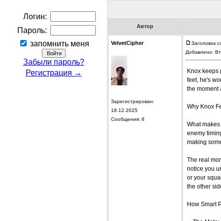
Логин:
Автор
Пароль:
запомнить меня
VelvetCipher
Заголовок со
Добавлено: Вт
Забыли пароль?
Knox keeps p
Регистрация →
feet, he's w
the moment a
Зарегистрирован:
Why Knox Fe
18.12.2025
Сообщения: 8
What makes Kn
enemy timing
making someon
The real mon
notice you un
or your squa
the other sid
How Smart P