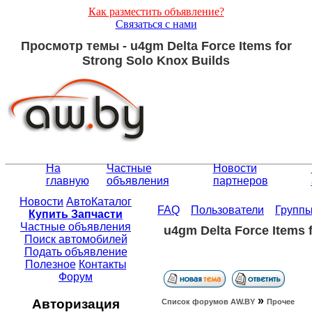
Как разместить объявление?
Связаться с нами
Просмотр темы - u4gm Delta Force Items for
Strong Solo Knox Builds
На
Частные
Новости
главную
объявления
партнеров
Новости
АвтоКаталог
FAQ
Пользователи
Групп
Купить Запчасти
Частные объявления
u4gm Delta Force Items 
Поиск автомобилей
Подать объявление
Полезное
Контакты
Форум
»
Авторизация
Список форумов АW.BY
Прочее