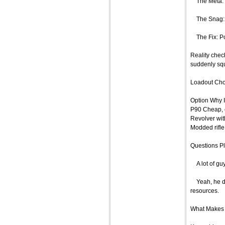
The Meta: Si
The Snag: R
The Fix: Pop 
Reality check
suddenly squ
Loadout Cho
Option Why I
P90 Cheap, e
Revolver with
Modded rifle
Questions P
A lot of guy
Yeah, he doe
resources.
What Makes 