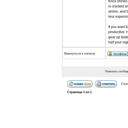
Knox shines 
is cracked a
ammo, and be
less expensiv
If you want 
productive. H
gear up fast
half your nig
Вернуться к началу
Показать сообщ
Спи
Страница
1
из
1