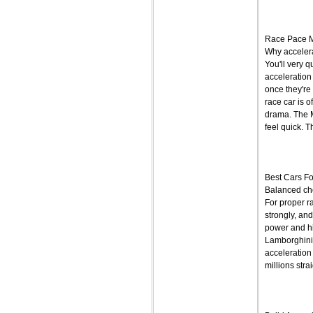
Race Pace M
Why accelera
You'll very 
acceleration
once they're 
race car is o
drama. The 
feel quick. T
Best Cars F
Balanced ch
For proper r
strongly, and
power and hi
Lamborghini R
acceleration 
millions stra