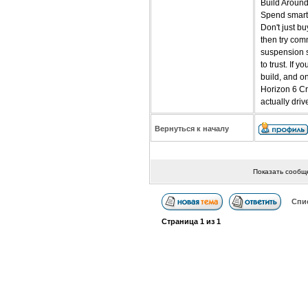
Build Aroun
Spend smart,
Don't just b
then try com
suspension s
to trust. If
build, and o
Horizon 6 Cre
actually driv
Вернуться к началу
Показать сообщ
Спи
Страница
1
из
1