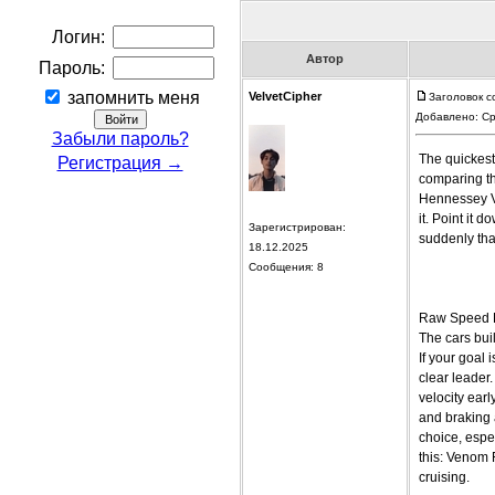
Логин:
Автор
Пароль:
запомнить меня
VelvetCipher
Заголовок со
Добавлено: Ср
Забыли пароль?
The quickest 
Регистрация →
comparing th
Hennessey Ve
it. Point it 
Зарегистрирован:
suddenly tha
18.12.2025
Сообщения: 8
Raw Speed 
The cars buil
If your goal 
clear leader
velocity earl
and braking 
choice, espec
this: Venom 
cruising.