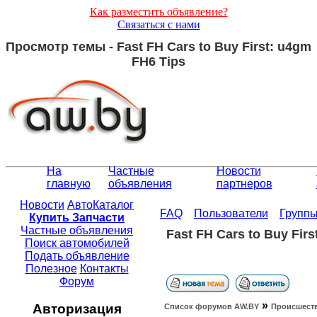
Как разместить объявление?
Связаться с нами
Просмотр темы - Fast FH Cars to Buy First: u4gm
FH6 Tips
На
Частные
Новости
главную
объявления
партнеров
Новости
АвтоКаталог
FAQ
Пользователи
Групп
Купить Запчасти
Частные объявления
Fast FH Cars to Buy Fir
Поиск автомобилей
Подать объявление
Полезное
Контакты
Форум
»
Авторизация
Список форумов АW.BY
Происшест