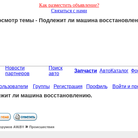
Как разместить объявление?
Связаться с нами
смотр темы - Подлежит ли машина восстановле
Новости
Поиск
Запчасти
АвтоКаталог
Фо
партнеров
авто
ользователи
Группы
Регистрация
Профиль
Войти и п
жит ли машина восстановлению.
»
орумов АW.BY
Происшествия