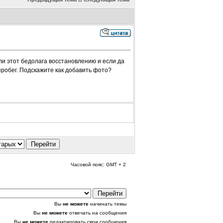
ли этот бедолага восстановлению и если да
пробег. Подскажите как добавить фото?
Часовой пояс: GMT + 2
Вы
не можете
начинать темы
Вы
не можете
отвечать на сообщения
Вы
не можете
редактировать свои сообщения