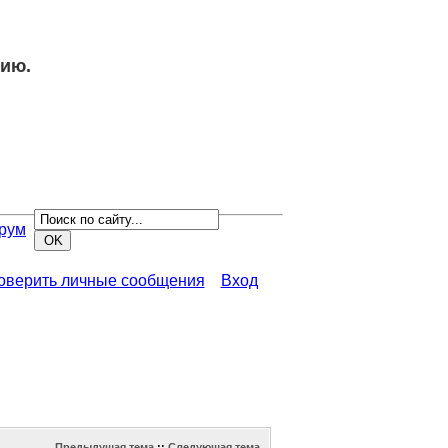
нию.
рум
роверить личные сообщения
Вход
Предыдущая тема
::
Следующая тема