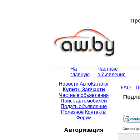
Про
На
Частные
главную
объявления
Новости
АвтоКаталог
FAQ
П
Купить Запчасти
Частные объявления
Подле
Поиск автомобилей
Подать объявление
Полезное
Контакты
Форум
Авторизация
Список ф