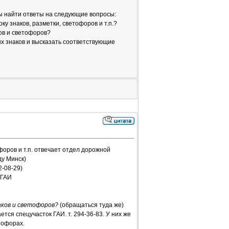
ы найти ответы на следующие вопросы:
у знаков, разметки, светофоров и т.п.?
ов и светофоров?
х знаков и высказать соответствующие
форов и т.п. отвечает отдел дорожной
у Минск)
2-08-29)
УГАИ
аков и светофоров?
(обращаться туда же)
тся спецучасток ГАИ. т. 294-36-83. У них же
тофорах.