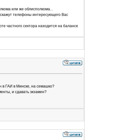
лкома или же облисполкома...
дскажут телефоны интересующего Вас
ерте частного сектора находится на балансе
ен в ГАИ в Минске, на семашко?
ументы, и сдавать экзамен?