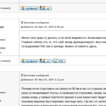
к началу
Заголовок сообщения:
ция
Добавлено: Вс Июн 03, 2007 9:38 pm
Много чего куда-то делось, и по всей видимости, безвозвратн
ован:
Главное сейчас это то, что сайт вновь функционирует, восст
сотрудникам ГАИ, как и прежде, можно оставлять здесь.
2999
ск
к началу
Заголовок сообщения:
Добавлено: Вт Июл 03, 2007 2:12 pm
Почему если стартовать на скорости 90 км в час со стороны ав
ован:
раза останавливают посты, и начинается страховки, права, пь
нервы когда, у гаёвых портится зрение и они перестают видет
5
похожую машину был перехват или еще чего, так нет, от нече
перекрестках и маршрутки за нарушения пощипали-бы, так за