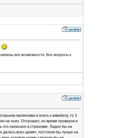
о
ановлены все возможности. Все вопросы к
торынка малиновка и ехать к аквабелу, то 3
ян не пьян. Отпускают, но время проверок и
ь что написано в страховке. Ладно-бы на
го делать всех щемят, постояли-бы лучше на
 день годовую норму сделали-бы не