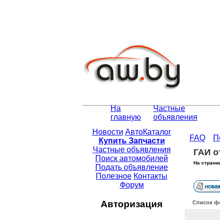
На
Частные
главную
объявления
Новости
АвтоКаталог
FAQ
П
Купить Запчасти
Частные объявления
ГАИ о
Поиск автомобилей
На страни
Подать объявление
Полезное
Контакты
Форум
Авторизация
Список ф