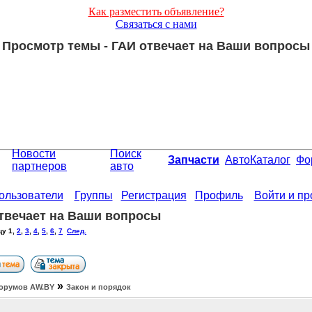
Как разместить объявление?
Связаться с нами
Просмотр темы - ГАИ отвечает на Ваши вопросы
Новости
Поиск
Запчасти
АвтоКаталог
Фо
партнеров
авто
ользователи
Группы
Регистрация
Профиль
Войти и п
твечает на Ваши вопросы
цу
1
,
2
,
3
,
4
,
5
,
6
,
7
След.
»
орумов АW.BY
Закон и порядок