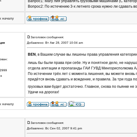
1
Вапрос1: Магу лия управлять грузовыми машинами (С категории
Вопрос2: По истечению 3-х летнего срока нужно ли сдавать в
к началу
Заголовок сообщения:
ция
Добавлено: Вт Авг 28, 2007 10:04 am
BEN
, в Вашем случае вы лишены права управления категории
ован:
лишь бы были права при себе. Ну и понятное дело, не наруш
отдела агитации и пропаганды ГАИ ГУВД Мингорисполкома Ал
2999
По истечении трёх лет с момента лишения, вы можете вновь п
ск
придётся вновь сдавать и вождение, и правила. За три года п
грузовых вам будет достаточно. Главное, снова по пьянке не 
Удачи на дорогах!
к началу
Заголовок сообщения:
Добавлено: Вс Сен 02, 2007 9:41 pm