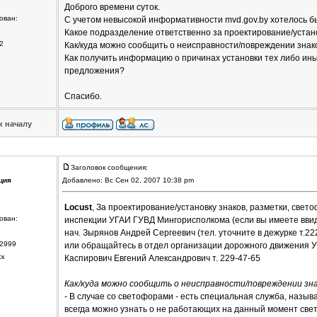
Доброго времени суток.
ован:
С учетом невысокой информативности mvd.gov.by хотелось б
Какое подразделение ответственно за проектирование/устанок
2
Как/куда можно сообщить о неисправности/повреждении знак
Как получить информацию о причинах установки тех либо ины
предложения?
Спасибо.
к началу
Заголовок сообщения:
ция
Добавлено: Вс Сен 02, 2007 10:38 pm
Locust
, За проектирование/установку знаков, разметки, свето
ован:
инспекции УГАИ ГУВД Мингорисполкома (если вы имеете ввид
нач. Зырянов Андрей Сергеевич (тел. уточните в дежурке т.22
2999
или обращайтесь в отдел организации дорожного движения 
ск
Каспирович Евгений Александрович т. 229-47-65
Как/куда можно сообщить о неисправности/повреждении зн
- В случае со светофорами - есть специальная служба, называе
всегда можно узнать о не работающих на данный момент све