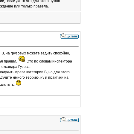
), если да то что для этого нужно.
ождение или только правела.
 B, на грузовых можете ездить спокойно,
ая правил.
Это по словам инспектора
ександра Гузова.
олучить права категории B, но для этого
одучите нмного теорию, ну и практики на
залететь.