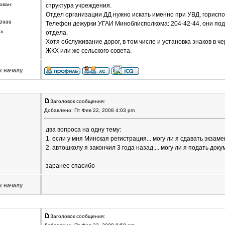
ован:
структура учреждения.
Отдел организации ДД нужно искать именно при УВД, гориспо
2999
Телефон дежурки УГАИ Миноблисполкома: 204-42-44, они по
ск
отдела.
Хотя обслуживание дорог, в том числе и установка знаков в ч
ЖКХ или же сельского совета.
к началу
Заголовок сообщения:
Добавлено: Пт Фев 22, 2008 4:03 pm
два вопроса на одну тему:
1. если у мня Минская регистрация... могу ли я сдавать экзам
2. автошколу я закончил 3 года назад.... могу ли я подать док
заранее спасибо
к началу
Заголовок сообщения: