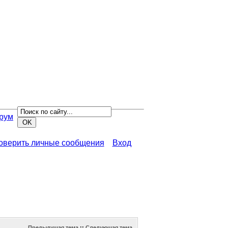
рум
роверить личные сообщения
Вход
Предыдущая тема
::
Следующая тема