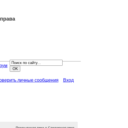
 права
рум
роверить личные сообщения
Вход
Предыдущая тема
::
Следующая тема