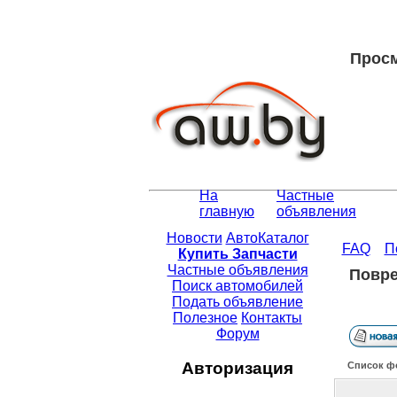
Просм
На
Частные
главную
объявления
Новости
АвтоКаталог
FAQ
П
Купить Запчасти
Частные объявления
Повре
Поиск автомобилей
Подать объявление
Полезное
Контакты
Форум
Авторизация
Список ф