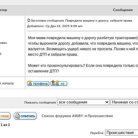
втор
Сообщение
Заголовок сообщения: Повредила машину о дорогу, забрали права
Добавлено: Ср Дек 24, 2025 9:08 am
Моя мама повредила машину о дорогу разбитую тракторами(гр
ован:
чтобы выронили дорогу, добавила, что повредила машину, что
жалуется. Возмещать ущерб никого не просила. Позже к ней п
1
место ДТП и забрали права.
Может кто проконсультировать? Если она повредила только св
оставление ДТП?
к началу
Показать сообщения:
Список форумов АW.BY
->
Происшествия
а
1
из
1
Перейти: