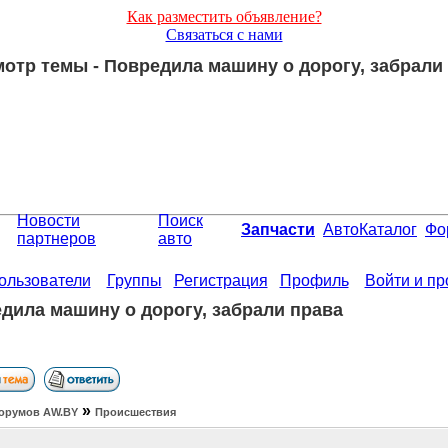
Как разместить объявление?
Связаться с нами
отр темы - Повредила машину о дорогу, забрали
Новости
Поиск
Запчасти
АвтоКаталог
Фо
партнеров
авто
ользователи
Группы
Регистрация
Профиль
Войти и п
дила машину о дорогу, забрали права
»
орумов АW.BY
Происшествия