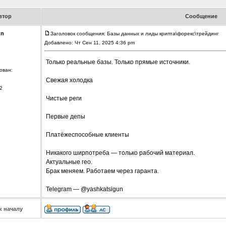
втор
Сообщение
un
Заголовок сообщения: Базы данных и лиды крипта\форекс\трейдинг
Добавлено: Чт Сен 11, 2025 4:36 pm
Только реальные базы. Только прямые источники.
ован:
Свежая холодка
2
Чистые реги
Первые депы
Платёжеспособные клиенты
Никакого ширпотреба — только рабочий материал.
Актуальные гео.
Брак меняем. Работаем через гаранта.
Telegram — @yashkatsigun
к началу