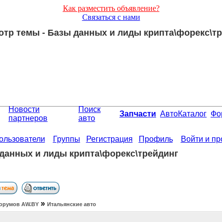
Как разместить объявление?
Связаться с нами
тр темы - Базы данных и лиды крипта\форекс\т
Новости
Поиск
Запчасти
АвтоКаталог
Фо
партнеров
авто
ользователи
Группы
Регистрация
Профиль
Войти и п
данных и лиды крипта\форекс\трейдинг
»
орумов АW.BY
Итальянские авто