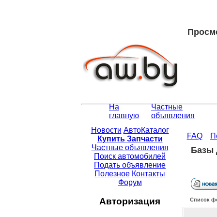
Просмо
На
Частные
главную
объявления
Новости
АвтоКаталог
FAQ
П
Купить Запчасти
Частные объявления
Базы 
Поиск автомобилей
Подать объявление
Полезное
Контакты
Форум
Авторизация
Список ф