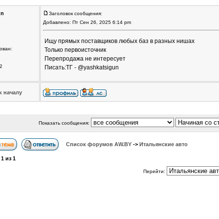
un
Заголовок сообщения:
Добавлено: Пт Сен 26, 2025 6:14 pm
Ищу прямых поставщиков любых баз в разных нишах
ован:
Только первоисточник
Перепродажа не интересует
2
Писать:ТГ - @yashkatsigun
к началу
Показать сообщения:
Список форумов АW.BY
->
Итальянские авто
а
1
из
1
Перейти: