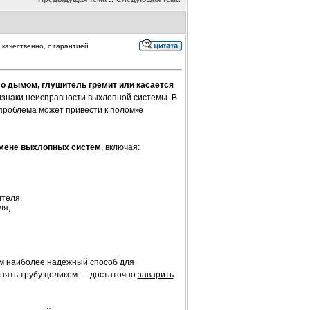
 качественно, с гарантией
ло дымом, глушитель гремит или касается
изнаки неисправности выхлопной системы. В
к проблема может привести к поломке
амене выхлопных систем
, включая:
ителя,
ля,
ем наиболее надёжный способ для
енять трубу целиком — достаточно
заварить