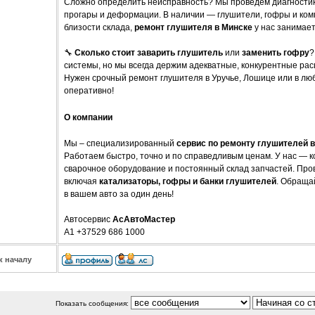
Сложно определить неисправность? Мы проведем диагностик
прогары и деформации. В наличии — глушители, гофры и ко
близости склада,
ремонт глушителя в Минске
у нас занимает
🔧
Сколько стоит заварить глушитель
или
заменить гофру
?
системы, но мы всегда держим адекватные, конкурентные рас
Нужен срочный ремонт глушителя в Уручье, Лошице или в лю
оперативно!
О компании
Мы – специализированный
сервис по ремонту глушителей 
Работаем быстро, точно и по справедливым ценам. У нас — 
сварочное оборудование и постоянный склад запчастей. Пр
включая
катализаторы, гофры и банки глушителей
. Обраща
в вашем авто за один день!
Автосервис
АсАвтоМастер
A1 +37529 686 1000
к началу
Показать сообщения: