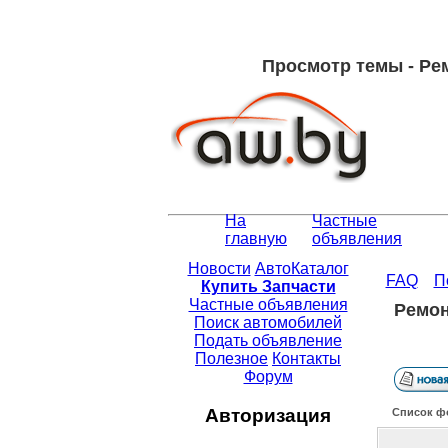
Просмотр темы - Рем
На
Частные
главную
объявления
Новости
АвтоКаталог
FAQ
П
Купить Запчасти
Частные объявления
Ремон
Поиск автомобилей
Подать объявление
Полезное
Контакты
Форум
Авторизация
Список ф