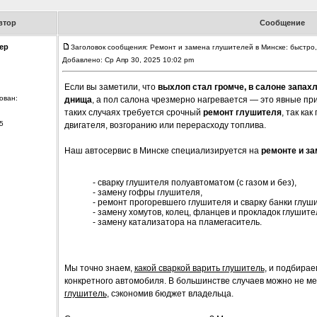
втор
Сообщение
ер
Заголовок сообщения: Ремонт и замена глушителей в Минске: быстро,
Добавлено: Ср Апр 30, 2025 10:02 pm
Если вы заметили, что
выхлоп стал громче, в салоне запах
ован:
днища
, а пол салона чрезмерно нагревается — это явные пр
таких случаях требуется срочный
ремонт глушителя
, так ка
5
двигателя, возгоранию или перерасходу топлива.
Наш автосервис в Минске специализируется на
ремонте и з
- сварку глушителя полуавтоматом (с газом и без),
- замену гофры глушителя,
- ремонт прогоревшего глушителя и сварку банки глуш
- замену хомутов, колец, фланцев и прокладок глушите
- замену катализатора на пламегаситель.
Мы точно знаем,
какой сваркой варить глушитель
, и подбира
конкретного автомобиля. В большинстве случаев можно не м
глушитель
, сэкономив бюджет владельца.