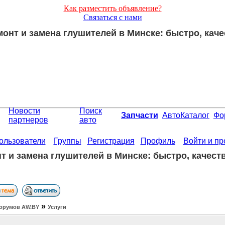
Как разместить объявление?
Связаться с нами
онт и замена глушителей в Минске: быстро, каче
Новости
Поиск
Запчасти
АвтоКаталог
Фо
партнеров
авто
ользователи
Группы
Регистрация
Профиль
Войти и п
т и замена глушителей в Минске: быстро, качеств
»
орумов АW.BY
Услуги