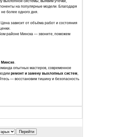
у выхлопной системы, выявим утечки,
мпоненты на популярные модели. Благодаря
 не более одного дня.
 Цена зависит от объёма работ и состояния
ценки.
бом районе Минска — звоните, поможем
в Минске
.
команда опытных мастеров, современное
оводим
ремонт и замену выхлопных систем
,
йтесь — восстановим тишину и безопасность