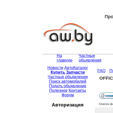
Про
На
Частные
главную
объявления
Новости
АвтоКаталог
FAQ
П
Купить Запчасти
Частные объявления
OFFI
Поиск автомобилей
Подать объявление
Полезное
Контакты
Форум
Авторизация
Список ф