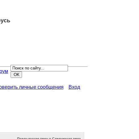
русь
рум
роверить личные сообщения
Вход
Предыдущая тема
::
Следующая тема