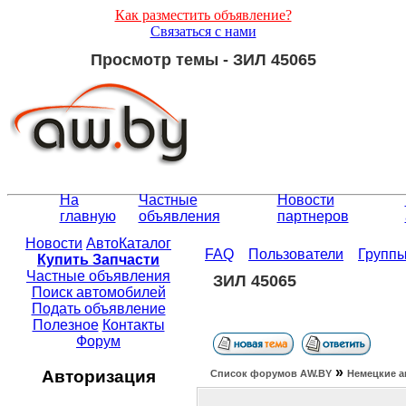
Как разместить объявление?
Связаться с нами
Просмотр темы - ЗИЛ 45065
На
Частные
Новости
главную
объявления
партнеров
Новости
АвтоКаталог
FAQ
Пользователи
Групп
Купить Запчасти
Частные объявления
ЗИЛ 45065
Поиск автомобилей
Подать объявление
Полезное
Контакты
Форум
»
Авторизация
Список форумов АW.BY
Немецкие а