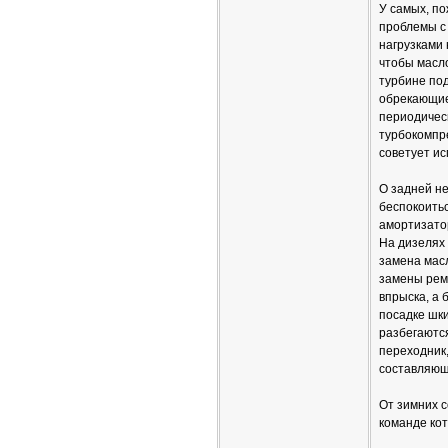
У самых, п
проблемы с
нагрузками 
чтобы масло
турбине под
обрекающие
периодическ
турбокомпре
советует ис
О задней н
беспокоитьс
амортизато
На дизелях 
замена масл
замены ремн
впрыска, а 
посадке шк
разбегаютс
переходник,
составляющ
От зимних с
команде кот