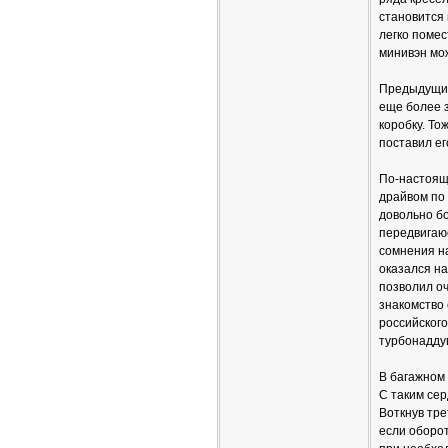
становится 
легко помес
минивэн мож
Предыдущий 
еще более 
коробку. То
поставил е
По-настоящ
драйвом по 
довольно бо
передвигаюс
сомнения н
оказался на
позволил оч
знакомство 
российског
турбонадду
В багажном 
С таким сер
Воткнув тре
если оборот