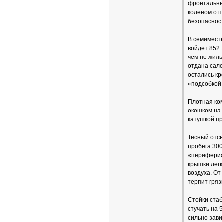
фронтальны
коленом о п
безопасност
В семиместн
войдет 852 
чем не жиль
отдана сало
остались к
«подсобкой
Плотная ком
окошком на 
катушкой пр
Тесный отсе
пробега 300
«периферия
крышки легк
воздуха. От
терпит гряз
Стойки стаб
стучать на 
сильно зави