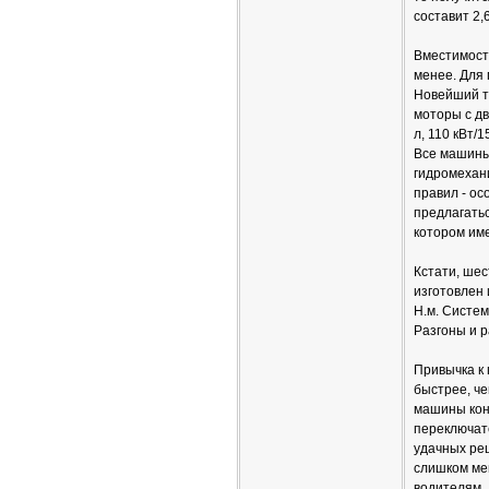
составит 2,
Вместимост
менее. Для 
Новейший ту
моторы с дв
л, 110 кВт/
Все машины
гидромехан
правил - ос
предлагатьс
котором им
Кстати, шес
изготовлен 
Н.м. Систем
Разгоны и 
Привычка к
быстрее, че
машины кон
переключате
удачных ре
слишком ме
водителям. 