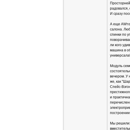
Просторнейш
радовался, 
И сразу пос
А еще AWто
салона. Люб
спинки по у
поворачиваю
ли кого уди
машина в об
универсала
Модуль сем
состоятельн
вечером. У 
же, как "Ша
Спейс-Вэгон
престижного
и практичн
перечислен
электроприв
построении
Мы решили: 
вместитель