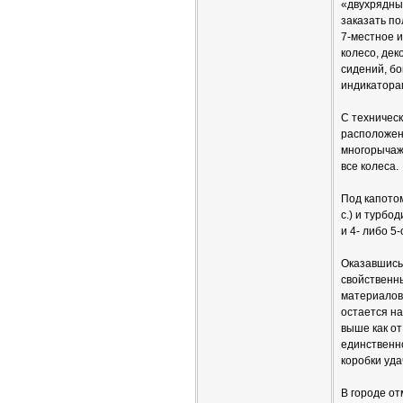
«двухрядный
заказать по
7-местное 
колесо, дек
сидений, б
индикатора
С техничес
расположен
многорычаж
все колеса.
Под капотом
с.) и турбо
и 4- либо 5
Оказавшись 
свойственн
материалов
остается на
выше как от
единственно
коробки уда
В городе о