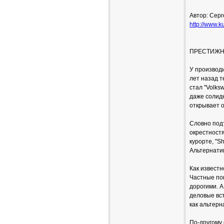
Автор: Серг
http://www.ku
ПРЕСТИЖН
У производ
лет назад 
стал "Volk
даже солидн
открывает о
Словно под
окрестност
курорте, "Sh
Альтернати
Как известн
Частные по
дорогими. 
деловые вст
как альтерн
По-другому 