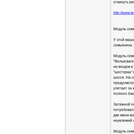
откинуть ре
http://www.te
Модуль сем
У этой маш
семьянина.
Модуль семе
"Фольксваге
ни входов в
"шестерка" 
шоссе. На с
предусмотре
улетает за 
полного бак
Затяжной по
потребовал
две мини-вэ
неуклюжий 
Модуль сем