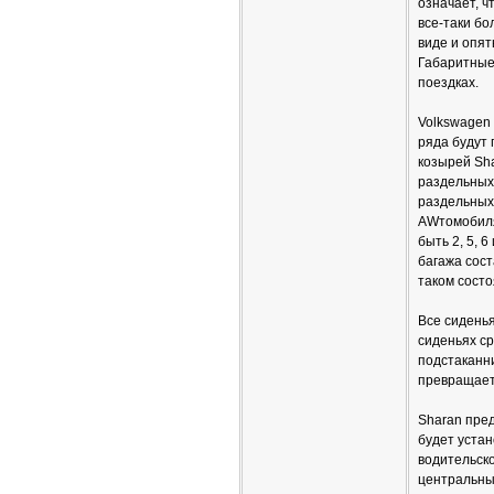
означает, ч
все-таки б
виде и опят
Габаритные
поездках.
Volkswagen 
ряда будут
козырей Sha
раздельных 
раздельных 
AWтомобиля 
быть 2, 5, 
багажа сост
таком состо
Все сидень
сиденьях ср
подстаканни
превращает
Sharan пред
будет устан
водительско
центральны