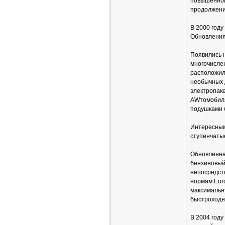
повышенной
продолжени
В 2000 году
Обновления 
Появились 
многочисле
расположил
необычных 
электропаке
AWтомобиля
подушками 
Интересным
ступенчатые
Обновленна
бензиновый 
непосредств
нормам Euro
максимальну
быстроходн
В 2004 год