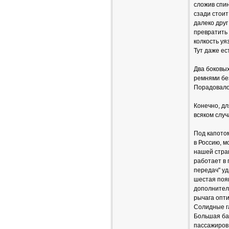
сложив спин
сзади стоит
далеко друг
превратить 
колкость уя
Тут даже ес
Два боковы
ремнями бе
Порадовало,
Конечно, дл
всяком случ
Под капото
в Россию, м
нашей стран
работает в 
передач" у
шестая появ
дополнитель
рычага опти
Солидные га
Большая ба
пассажиров 