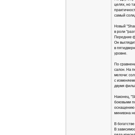
целях, но т
практичнос
самый соли
Новый "Sha
в роли "раз
Передние фа
Он выглядит
в пятидвер
уровне.
По сравнен
салон. На 
мелочи: сол
с изменяем
двумя фильт
Наконец, "
боковыми п
оснащению 
минивэна н
В богатств
В зависимо
ряда кресел