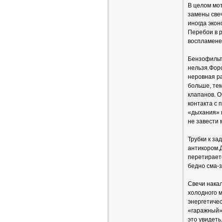
В целом мо
замены свеч
иногда экон
Перебои в р
воспламенен
Бензофильт
нельзя.Фор
неровная ра
больше, тем
клапанов. 
контакта с 
«дыхания» и
не завести 
Трубки к за
антикором.Д
перетирает
бедно сма-з
Свечи накал
холодного м
энергетичес
«гаражный»
это увидеть