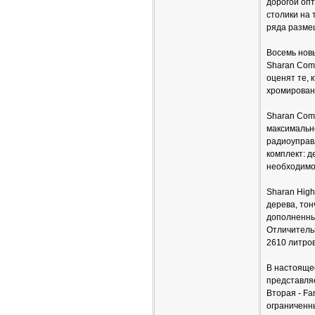
дорогой оп
столики на 
ряда разме
Восемь новы
Sharan Comf
оценят те,
хромирован
Sharan Comf
максимальн
радиоуправ
комплект: д
необходимос
Sharan High
дерева, тон
дополненны
Отличитель
2610 литров
В настоящее
представля
Вторая - Fa
ограниченн