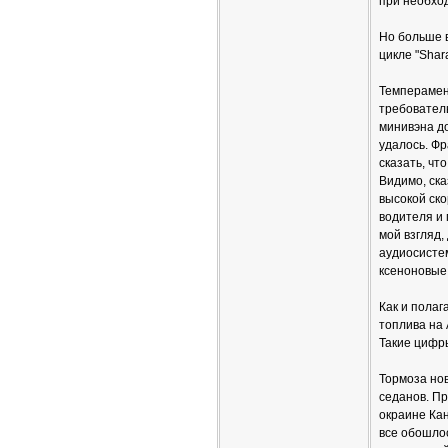
при необход
Но больше 
цикле "Shar
Темперамент
требовател
минивэна до
удалось. Ф
сказать, чт
Видимо, ска
высокой ско
водителя и
мой взгляд,
аудиосистем
ксеноновые 
Как и полаг
топлива на 
Такие цифры
Тормоза нов
седанов. П
окраине Кан
все обошлос