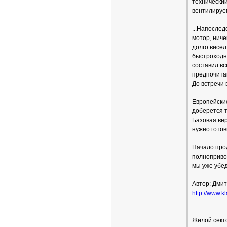
технически
вентилируе
...Напосле
мотор, нич
долго висел
быстроходно
составил вс
предпочита
До встречи 
Европейски
доберется т
Базовая вер
нужно готов
Начало прод
полнопривод
мы уже убе
Автор: Дм
http://www.k
Жилой сект