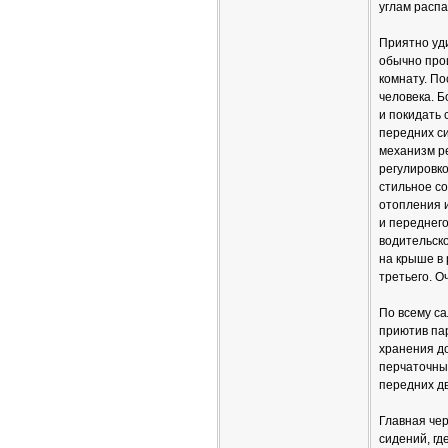
углам распа
Приятно уди
обычно прои
комнату. По
человека. Б
и покидать 
передних си
механизм ре
регулировко
стильное с
отопления 
и переднего
водительско
на крыше в 
третьего. О
По всему с
приютив пар
хранения д
перчаточны
передних д
Главная че
сидений, гд