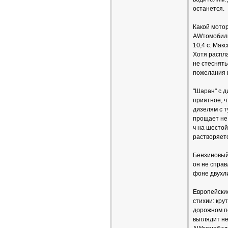
останется.
Какой мотор
AWтомобиль 
10,4 с. Мак
Хотя распла
не стеснять
пожелания в
"Шаран" с 
приятное, 
дизелям с т
прощает не
ч на шестой
растворяет
Бензиновый
он не справ
фоне двухл
Европейские
стихии: кру
дорожном по
выглядит н