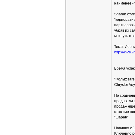
наименее - 
Sharan отл
"корпорати
партнеров и
убрав из са
махнуть с в
Текст: Леон
http://www.ko
Время успе
"Фольксваге
Chrysler Vo
По сравнени
продавали в
продаж еще 
ставшие по
"Шаран".
Начиная с 1
Ключевую ро