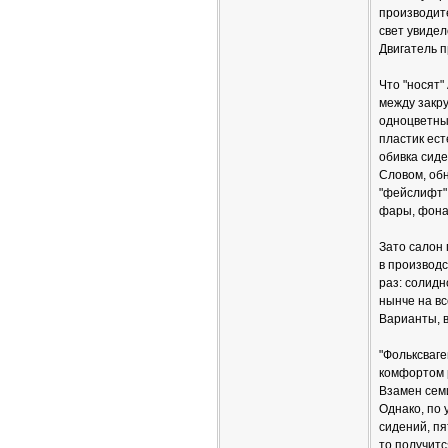
производите
свет увидел
Двигатель п
Что "носят"
между закру
одноцветны
пластик ест
обивка сиде
Словом, обн
"фейслифт"
фары, фона
Зато салон 
в производс
раз: солидн
нынче на вс
Варианты, 
"Фольксваге
комфортом р
Взамен семи
Однако, по 
сидений, пя
то получитс