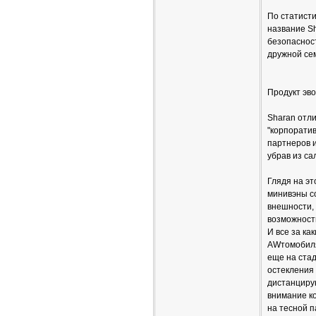
По статисти
название S
безопаснос
дружной се
Продукт эв
Sharan отл
"корпорати
партнеров и
убрав из са
Глядя на э
минивэны со
внешности,
возможност
И все за ка
AWтомобиля.
еще на ста
остекления 
дистанциру
внимание ко
на тесной п