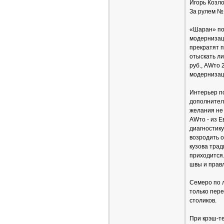
Игорь Козл
За рулем №
«Шаран» по
модернизаци
прекратят п
отыскать ли
руб., AWто 
модернизаци
Интерьер п
дополнител
желания не 
AWто - из Е
диагностик
возродить о
кузова трад
приходится.
швы и прав
Семеро по 
только пере
столиков.
При крэш-т