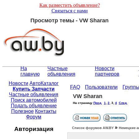
Как разместить объявление?
Связаться с нами
Просмотр темы - VW Sharan
На
Частные
Новости
главную
объявления
партнеров
Новости
АвтоКаталог
FAQ
Пользователи
Групп
Купить Запчасти
Частные объявления
VW Sharan
Поиск автомобилей
На страницу
Пред.
1
,
2
,
3
,
4
След.
Подать объявление
Полезное
Контакты
Форум
»
Авторизация
Список форумов АW.BY
Немецкие а