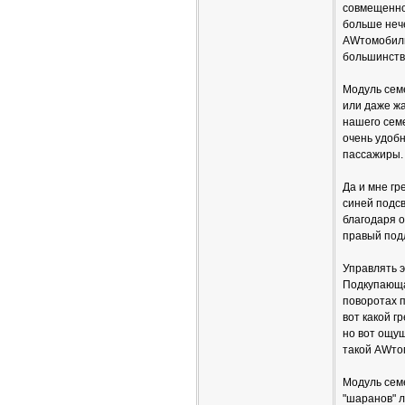
совмещенно
больше нече
AWтомобиль,
большинств
Модуль семе
или даже жа
нашего семе
очень удоб
пассажиры.
Да и мне г
синей подс
благодаря о
правый подл
Управлять 
Подкупающая
поворотах п
вот какой г
но вот ощущ
такой AWто
Модуль сем
"шаранов" л