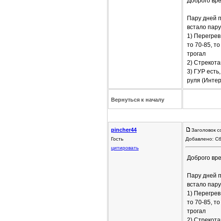
Доброго вре
Пару дней п
встало пару
1) Перегрев
то 70-85, т
трогал
2) Стрекота
3) ГУР есть
руля (Интер
Вернуться к началу
pincher44
Заголовок 
Гость
Добавлено: Сб
цитировать
Доброго вре
Пару дней п
встало пару
1) Перегрев
то 70-85, т
трогал
2) Стрекота