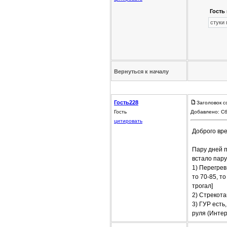
Гость 
стуки
Вернуться к началу
Гость228
Заголовок 
Гость
Добавлено: Сб
цитировать
Доброго вре
Пару дней п
встало пару
1) Перегрев
то 70-85, т
трогал]
2) Стрекота
3) ГУР есть
руля (Интер