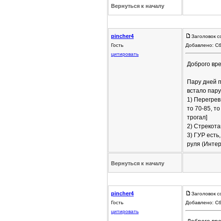
Вернуться к началу
pincher4
Заголовок 
Гость
Добавлено: Сб
цитировать
Доброго вре
Пару дней п
встало пару
1) Перегрев
то 70-85, т
трогал]
2) Стрекота
3) ГУР есть
руля (Интер
Вернуться к началу
pincher4
Заголовок 
Гость
Добавлено: Сб
цитировать