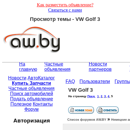
Как разместить объявление?
Связаться с нами
Просмотр темы - VW Golf 3
На
Частные
Новости
главную
объявления
партнеров
Новости
АвтоКаталог
FAQ
Пользователи
Групп
Купить Запчасти
Частные объявления
VW Golf 3
Поиск автомобилей
На страницу
Пред.
1
,
2
,
3
,
4
,
5
Подать объявление
Полезное
Контакты
Форум
»
Авторизация
Список форумов АW.BY
Немецкие а