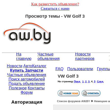
Как разместить объявление?
Связаться с нами
Просмотр темы - VW Golf 3
На
Частные
Новости
главную
объявления
партнеров
Новости
АвтоКаталог
FAQ
Пользователи
Групп
Купить Запчасти
Частные объявления
VW Golf 3
Поиск автомобилей
На страницу
Пред.
1
,
2
,
3
,
4
,
5
След.
Подать объявление
Полезное
Контакты
Форум
»
Авторизация
Список форумов АW.BY
Немецкие а