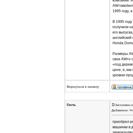
компании. И
AWтомобиле
1995 году, 
В 1995 год
получили на
его выпуска
английский 
Honda Doma
Размеры AWт
свои AWто о
«под дерев
цене, и, ка
уровню прод
Вернуться к началу
Гость
Заголовок с
Добавлено: Чт
приобрел ро
машинки в д
звукоизоляц