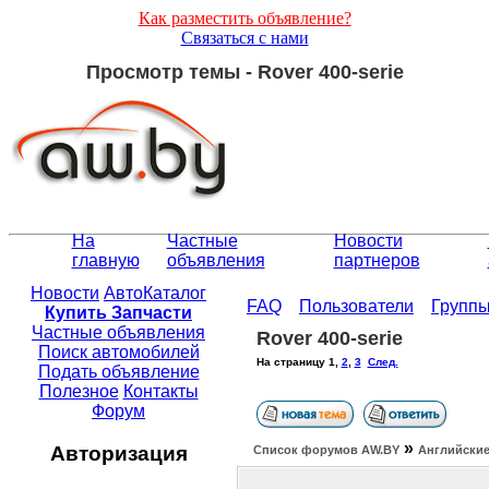
Как разместить объявление?
Связаться с нами
Просмотр темы - Rover 400-serie
На
Частные
Новости
главную
объявления
партнеров
Новости
АвтоКаталог
FAQ
Пользователи
Групп
Купить Запчасти
Частные объявления
Rover 400-serie
Поиск автомобилей
На страницу
1
,
2
,
3
След.
Подать объявление
Полезное
Контакты
Форум
»
Авторизация
Список форумов АW.BY
Английские