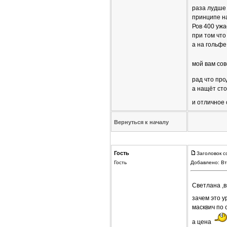
раза лудше 
принципе н
Ров 400 ужа
при том что
а на гольфе
мой вам со
рад что про
а нащёт сто
и отличное
Вернуться к началу
Гость
Заголовок с
Гость
Добавлено: Вт
Светлана ,
зачем это 
масквич по 
а цена