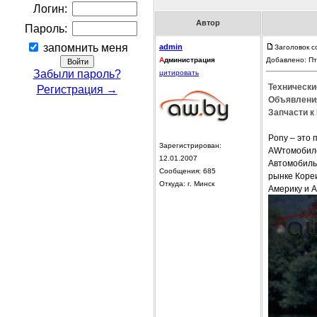
Логин:
Автор
Пароль:
запомнить меня
admin
Заголовок с
А
дминистрация
Добавлено: Пт
Забыли пароль?
цитировать
Технически
Регистрация →
Объявления
Запчасти к
Pony – это 
Зарегистрирован:
AWтомобилей
12.01.2007
Автомобиль
Сообщения: 685
рынке Кореи
Откуда: г. Минск
Америку и А