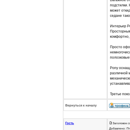
Багажное о
подстилки. 
может отки
седане так
Интерьер Po
Просторным 
комфортно, 
Просто офо
немногочис
полозковые
Pony оснаща
различной м
механическо
устанавлива
Третье поко
Вернуться к началу
Гость
Заголовок с
Добавлено: Пт