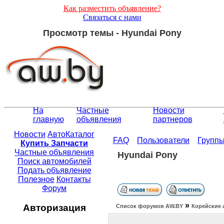
Как разместить объявление?
Связаться с нами
Просмотр темы - Hyundai Pony
На
Частные
Новости
главную
объявления
партнеров
Новости
АвтоКаталог
FAQ
Пользователи
Групп
Купить Запчасти
Частные объявления
Hyundai Pony
Поиск автомобилей
Подать объявление
Полезное
Контакты
Форум
»
Авторизация
Список форумов АW.BY
Корейские 