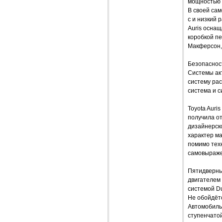
мощностью 8
В своей сам
с и низкий 
Auris осна
коробкой п
Макферсон,
Безопаснос
Системы акт
систему ра
система и 
Toyota Auri
получила от
дизайнерск
характер м
помимо техн
самовыраже
Пятидверны
двигателем
системой Du
Не обойдётс
Автомобиль
ступенчатой