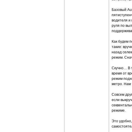
Базовый Aur
пятиступен
водителя и 
руля по выл
поддержива
Как будем 
такие: вруч
назад селек
режим. Сна
Скучно… В 
время от вр
режим подхо
метро. Нам 
Совсем друг
если выкруч
секвенталь
режиме.
Это удобно,
самостояте