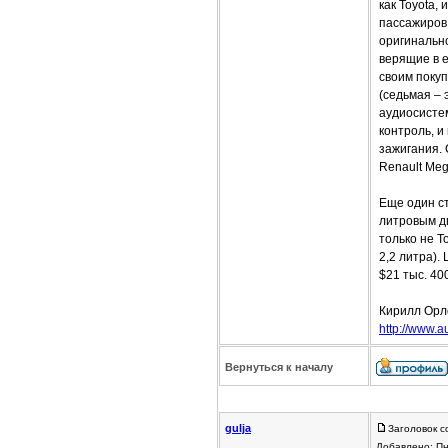
как Toyota,
пассажиров 
оригинально
верящие в 
своим покуп
(седьмая – 
аудиосисте
контроль, и
зажигания. 
Renault Meg
Еще один ст
литровым д
только не T
2,2 литра).
$21 тыс. 40
Кирилл Орл
http://www.a
Вернуться к началу
gulja
Заголовок с
Добавлено: Пн