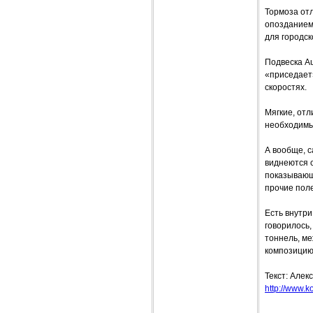
Тормоза отл
опозданием,
для городск
Подвеска Au
«приседает
скоростях.
Мягкие, от
необходимых
А вообще, с
виднеются 
показывающ
прочие поле
Есть внутри
говорилось
тоннель, м
композицию 
Текст: Алек
http://www.ko