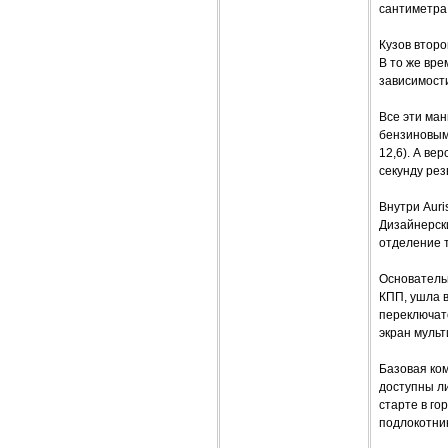
сантиметра.
Кузов второ
В то же вре
зависимости
Все эти ман
бензиновым 
12,6). А ве
секунду рез
Внутри Auri
Дизайнерски
отделение т
Основатель
КПП, ушла в
переключат
экран муль
Базовая ко
доступны ли
старте в го
подлокотник