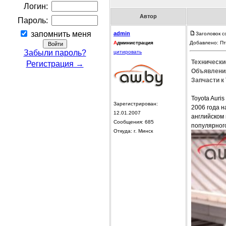
Логин:
Автор
Пароль:
запомнить меня
admin
Заголовок с
А
дминистрация
Добавлено: Пт
Забыли пароль?
цитировать
Технические
Регистрация →
Объявления
Запчасти к 
Toyota Auri
Зарегистрирован:
2006 года н
12.01.2007
английском 
Сообщения: 685
популярного
Откуда: г. Минск