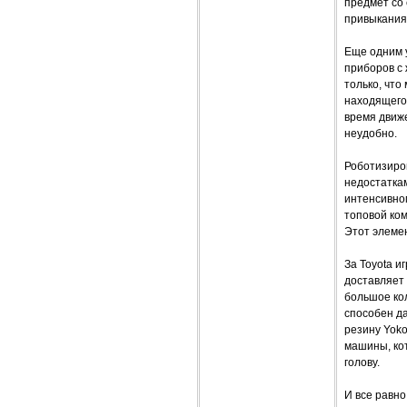
предмет со 
привыкания
Еще одним 
приборов с
только, чт
находящегос
время движе
неудобно.
Роботизиров
недостатка
интенсивном
топовой ком
Этот элеме
За Toyota 
доставляет 
большое кол
способен да
резину Yoko
машины, кот
голову.
И все равно