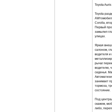
Toyota Auri
Toyota разд
AWтомобиля
Corolla, вт
Первый прои
замылил гла
улицах.
Яркая внеш
салоном, г
водителя и 
металлизир
рычаг перек
водителю, ч
сиденья. Ма
Автоматизи
занимает пр
тормоза, тр
состояние.
Под централ
скажем, моб
либо, пере