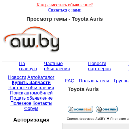
Как разместить объявление?
Связаться с нами
Просмотр темы - Toyota Auris
На
Частные
Новости
главную
объявления
партнеров
Новости
АвтоКаталог
FAQ
Пользователи
Групп
Купить Запчасти
Частные объявления
Toyota Auris
Поиск автомобилей
Подать объявление
Полезное
Контакты
Форум
»
Авторизация
Список форумов АW.BY
Японские а