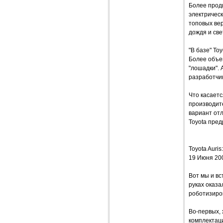
Более продв
электричес
топовых вер
дождя и свет
"В базе" To
Более объем
"лошадки". 
разработчи
Что касаетс
производите
вариант отл
Toyota пред
Toyota Auris
19 Июня 20
Вот мы и вс
руках оказа
роботизиро
Во-первых, 
комплектаци