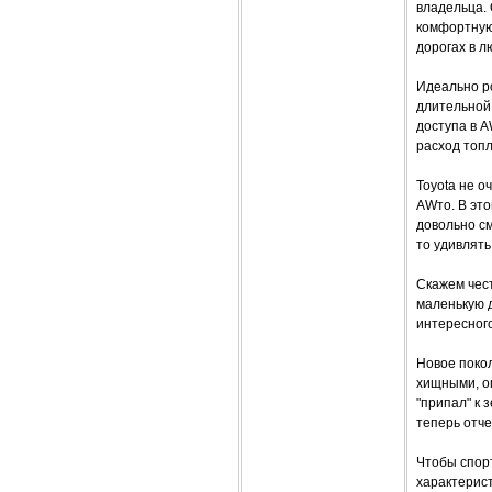
владельца.
комфортную 
дорогах в л
Идеально р
длительной 
доступа в A
расход топл
Toyota не о
AWто. В это
довольно см
то удивлять.
Скажем чест
маленькую 
интересного
Новое покол
хищными, о
"припал" к 
теперь отче
Чтобы спор
характерист