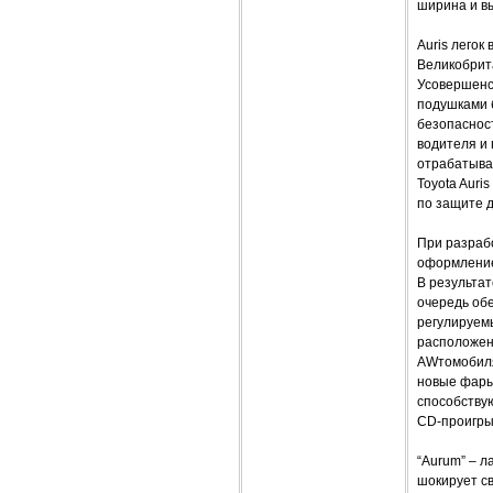
ширина и в
Auris легок
Великобрит
Усовершенс
подушками 
безопаснос
водителя и 
отрабатыва
Toyota Auri
по защите 
При разрабо
оформление
В результат
очередь об
регулируем
расположени
AWтомобиля
новые фары
способствую
СD-проигры
“Aurum” – л
шокирует с