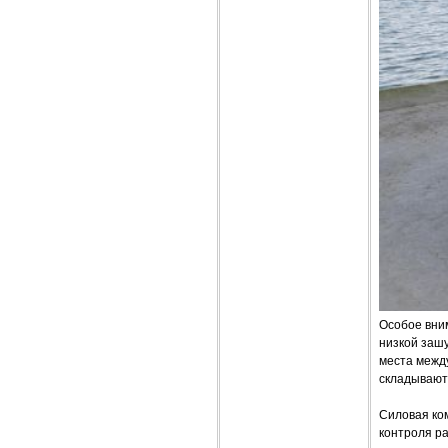
Особое вним
низкой заш
места между
складываютс
Силовая ком
контроля ра