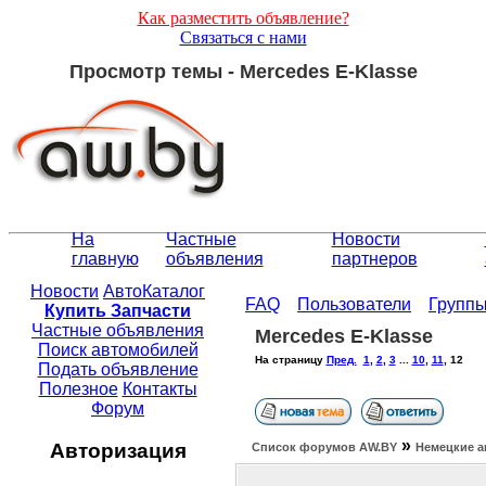
Как разместить объявление?
Связаться с нами
Просмотр темы - Mercedes E-Klasse
На
Частные
Новости
главную
объявления
партнеров
Новости
АвтоКаталог
FAQ
Пользователи
Групп
Купить Запчасти
Частные объявления
Mercedes E-Klasse
Поиск автомобилей
На страницу
Пред.
1
,
2
,
3
...
10
,
11
,
12
Подать объявление
Полезное
Контакты
Форум
»
Авторизация
Список форумов АW.BY
Немецкие а