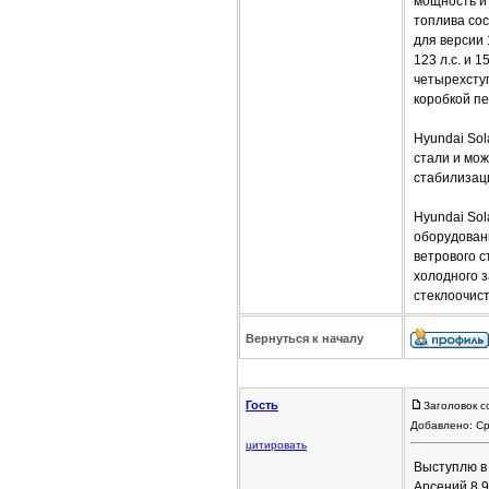
мощность и 
топлива сост
для версии 
123 л.с. и 
четырехсту
коробкой пе
Hyundai So
стали и мо
стабилизац
Hyundai Sol
оборудован
ветрового с
холодного з
стеклоочист
Вернуться к началу
Гость
Заголовок с
Добавлено: Ср
цитировать
Выступлю в 
Арсений 8 9