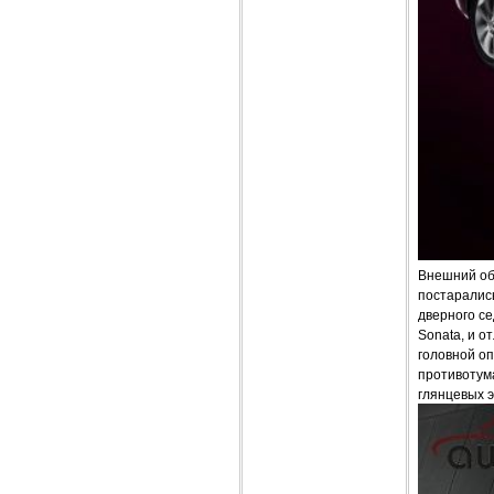
Внешний обл
постарались
дверного с
Sonata, и 
головной о
противотум
глянцевых э