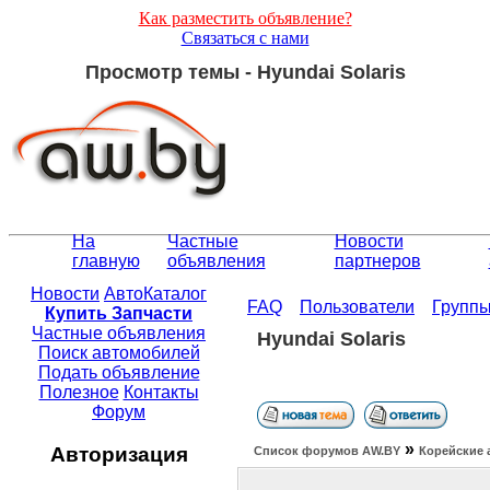
Как разместить объявление?
Связаться с нами
Просмотр темы - Hyundai Solaris
На
Частные
Новости
главную
объявления
партнеров
Новости
АвтоКаталог
FAQ
Пользователи
Групп
Купить Запчасти
Частные объявления
Hyundai Solaris
Поиск автомобилей
Подать объявление
Полезное
Контакты
Форум
»
Авторизация
Список форумов АW.BY
Корейские 