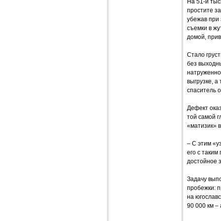
На 51-й ты
простите за
убежав при 
съемки в жу
домой, прив
Стало груст
без выходны
натруженно 
выгрузке, а
спаситель 
Дефект оказ
той самой г
«матизик» в
– С этим «у
его с таким
достойное з
Задачу вып
пробежки: п
на югославс
90 000 км 