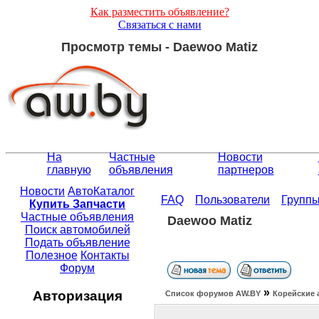
Как разместить объявление?
Связаться с нами
Просмотр темы - Daewoo Matiz
На
Частные
Новости
главную
объявления
партнеров
Новости
АвтоКаталог
FAQ
Пользователи
Групп
Купить Запчасти
Частные объявления
Daewoo Matiz
Поиск автомобилей
Подать объявление
Полезное
Контакты
Форум
»
Авторизация
Список форумов АW.BY
Корейские 