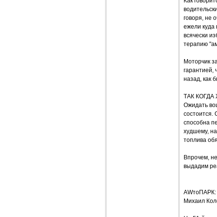
Как говорит
водительски
говоря, не 
ежели куда 
всячески из
терапию "ам
Моторчик за
гарантией, 
назад, как 
ТАК КОГДА
Ожидать воц
состоится.
способна пе
худшему, на
топлива обя
Впрочем, не
выдадим реа
AWтоПАРК: 
Михаил Кол