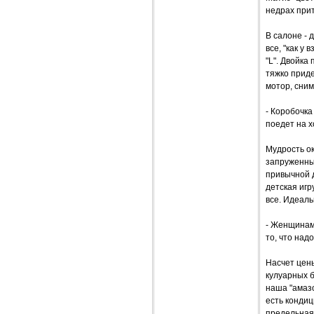
недрах при
В салоне - 
все, "как у
"L". Двойка 
тяжко приде
мотор, сним
- Коробочка
поедет на х
Мудрость ок
запруженны
привычной 
детская игр
все. Идеаль
- Женщинам 
то, что над
Насчет цен
кулуарных б
наша "амаз
есть кондиц
предельная 