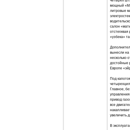
четырех шт
мощный «Ма
литровые м
электростек
водительско
салон «мати
отстегивая 
«узбека» так
Дополнител
вынесли на 
несколько о
достойные 
Европе «эй
Под капото
четырехцил
Главное, бе
управления 
привод газо
все двигат
накапливает
увеличить 
В эксплуата