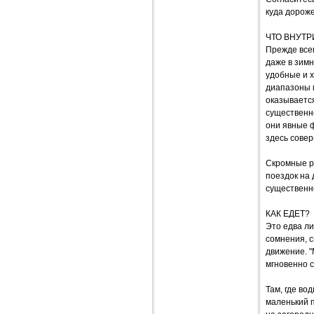
куда дороже
ЧТО ВНУТР
Прежде всег
даже в зимн
удобные и х
диапазоны 
оказывается
существенн
они явные 
здесь сове
Скромные р
поездок на 
существенно
КАК ЕДЕТ?
Это едва ли
сомнения, с
движение. "
мгновенно 
Там, где в
маленький п