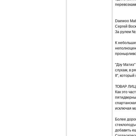
перевозкам
Daewoo Mat
Сергей Вос
За рулем №
К небольшим
неполноцен
пронырливо
"Дэу Матиз"
слухам, в р
II", которы
ТОВАР ЛИ
Как это час
пятидверны
спартанская
исключая ма
Более доро
стеклоподъе
добавить ещ
Согласитесь