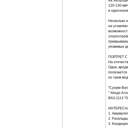
на загородн
120-130 км/
и однозначе
Несколько н
не утомляю
возможности
злоупотребл
прикрывающ
уязвимые д
ПОРТРЕТ 
На отечеств
Одни, вроде
получается 
по трем мо
"Сузуки-Вэго
" Хёндэ Атос
ВАЗ-1113 "Ок
ИНТЕРЕСН
1. Аккумуля
2. Расклад
3. Кондицио