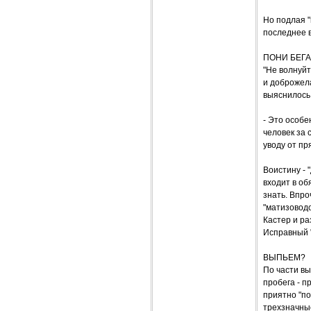
Но подлая "
последнее в
ПОНИ БЕГА
"Не волнуйт
и доброжела
выяснилось,
- Это особ
человек за 
уводу от п
Воистину - 
входит в об
знать. Впро
"матизоводо
Кастер и ра
Исправный "
ВЫПЬЕМ?
По части вы
пробега - п
приятно "по
трехзначные