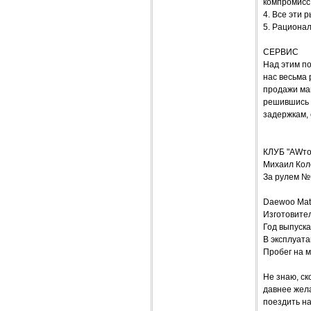
компромисс
4. Все эти 
5. Рационал
СЕРВИС
Над этим по
нас весьма 
продажи маш
решившись 
задержкам,
КЛУБ "AWт
Михаил Кол
За рулем №
Daewoo Mat
Изготовите
Год выпуска
В эксплуата
Пробег на м
Не знаю, ск
давнее жел
поездить на