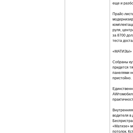
еще и разб
Прайс-листы
модернизир
комплектац
руля, цент
за 8700 дол
теста доста
«МАТИЗЫ»
Собраны куз
придется т
панелями н
пристойно.
Единственн
AWтомобиль
практичност
Внутренняя 
водителя в 
Беспристра
«Матизе» ме
потолок. Кс