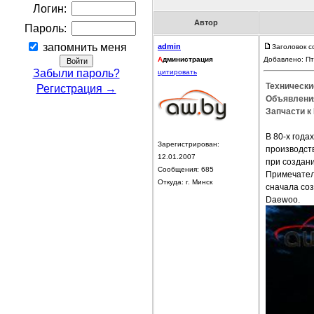
Логин:
Автор
Пароль:
запомнить меня
admin
Заголовок с
А
дминистрация
Добавлено: Пт
Забыли пароль?
цитировать
Технически
Регистрация →
Объявления
Запчасти к
В 80-х года
Зарегистрирован:
производств
12.01.2007
при создани
Сообщения: 685
Примечатель
Откуда: г. Минск
сначала соз
Daewoo.