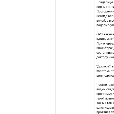
Владельцы В
первых пяти
Посторонни
некогда бег
вялой, а в 
подпрыгнул 
ОРЗ, как из
купить микс
При очеред
инжектора",
состоянии м
доктору - на
"Доктора", 
воротами то
цилиндрикам
Честно гово
видны следы
программу? 
такой возм
Как бы там 
капотиком п
протянет эт