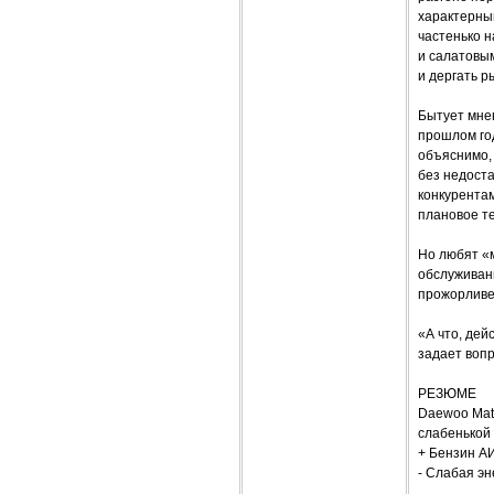
характерны
частенько н
и салатовым
и дергать 
Бытует мне
прошлом год
объяснимо, 
без недост
конкурентам
плановое т
Но любят «м
обслуживан
прожорливе
«А что, дей
задает вопр
РЕЗЮМЕ
Daewoo Mati
слабенькой 
+ Бензин АИ
- Слабая э