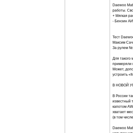
Daewoo Mat
работы. Сво
+ Мягкая ра
- Бензин АИ
Тест Daewoo
Максим Сач
За рулем №
Для такого 
примеряли 
Может, доп
устроить «
В НОВОЙ У
В России т
известный т
капотом AW
хватает мес
(в том числ
Daewoo Mati