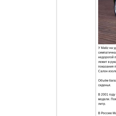
У Matiz на 
симпатичная
недорогой 
лежит в рук
показания п
Салон изол
Объём багаж
сиденья.
В 2001 году
модели. Пом
литр.
В Россию Ma