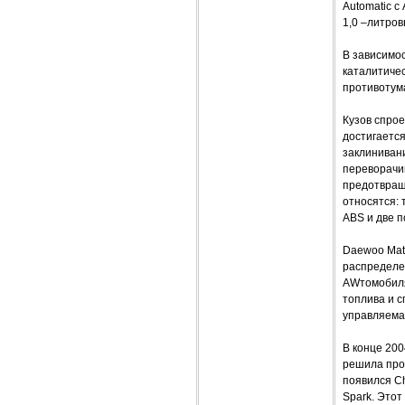
Automatic с
1,0 –литров
В зависимос
каталитичес
противотума
Кузов спрое
достигаетс
заклиниван
переворачи
предотвращ
относятся:
ABS и две 
Daewoo Mat
распределе
AWтомобиля
топлива и 
управляема
В конце 20
решила про
появился Ch
Spark. Этот