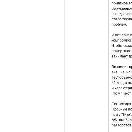
приятное в
регулировок
назад и чер
стало тесно
проблем.
И все-таки 
компромиссы
Чтобы созда
пожертвоват
занимает д
Вспомнив пр
внешне, но 
Тес" объемо
41 л. с., а
и характери
что у "Тико
Есть сходст
Пробные пое
чем у "Тико
AWтомобильч
разворотов 