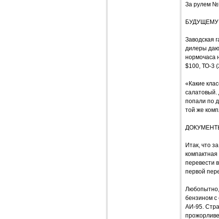
За рулем №
БУДУЩЕМУ
Заводская г
дилеры дают
нормочаса н
$100, ТО-3 (
«Какие клас
салатовый. 
попали по д
той же комп
ДОКУМЕНТ
Итак, что 
компактная 
перевести в
первой пере
Любопытно,
бензином с
АИ-95. Стра
прожорливее