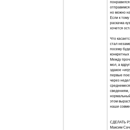
понравился
отправимся 
но можно на
Если к тому
раскачка ку
хочется ост
Что касаетс
стал незаме
посему буде
конкретных 
Между прочи
мол, а вдру
эдакое «игр
первые пое
через неде
среднемесяч
сведениям, 
нормальный
этом выраст
наши совме
СДЕЛАТЬ Р
Максим Сач