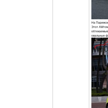
На Парижск
Этот AWтом
обтекаемые
овальные ф