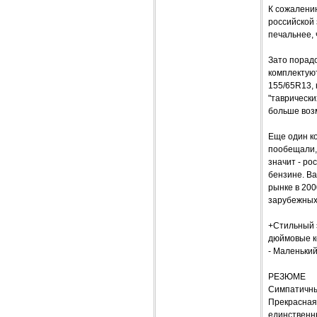
К сожалению
российской 
печальнее, 
Зато порадо
комплектую
155/65R13, 
"таврически
больше воз
Еще один ко
пообещали, 
значит - ро
бензине. Ва
рынке в 200
зарубежных
+Стильный э
дюймовые к
- Маленький
РЕЗЮМЕ
Симпатичный
Прекрасная 
единственн