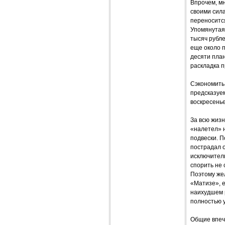
Впрочем, мн
своими сил
переносится
Упомянутая 
тысяч рубл
еще около п
десяти план
раскладка п
Сэкономить 
предсказуе
воскресенье
За всю жизн
«налетел» н
подвески. П
пострадал о
исключитель
спорить не 
Поэтому же
«Матизе», е
наихудшем р
полностью 
Общие впеч