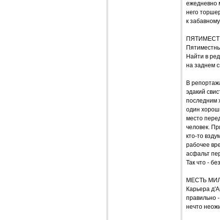
ежедневно м
него торшер
к забавному
ПЯТИМЕСТН
Пятиместный
Найти в ред
на заднем с
В репортажа
эдакий свис
последним х
один хороши
место перед
человек. Пр
кто-то взду
рабочее вре
асфальт пер
Так что - б
МЕСТЬ МИ
Карьера д'А
правильно -
нечто неожи