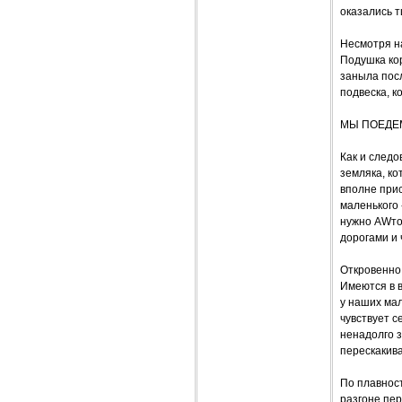
оказались 
Несмотря на
Подушка кор
заныла посл
подвеска, к
МЫ ПОЕДЕ
Как и следо
земляка, к
вполне прис
маленького 
нужно AWто
дорогами и
Откровенно 
Имеются в в
у наших мал
чувствует с
ненадолго 
перескакив
По плавнос
разгоне пер