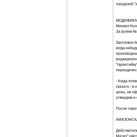
городской "
МОДИФИКАЦ
Михаил Кол
За рулем №
Заголовок б
когда-нибу
производные
редакционно
"гарантийку
периодическ
- Когда поя
сказать - в
цены, ни о
утвердим и 
После тако
АМАЗОНСК
Действитель
Матиз" цвет