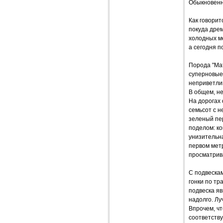
Обыкновенн
Как говорит
покуда дрем
холодных ме
а сегодня п
Порода "Мат
суперновые 
неприветлив
В общем, не
На дорогах 
семьсот с н
зеленый пер
поделом: к
унизительн
первом метр
просматрива
С подвескам
гонки по тр
подвеска яв
надолго. Лу
Впрочем, чт
соответству