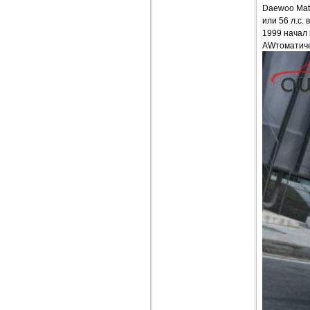
Daewoo Mati
или 56 л.с.
1999 начал 
AWтоматиче