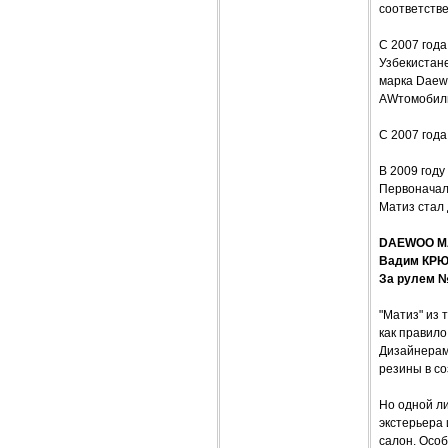
соответстве
С 2007 года
Узбекистан
марка Daewo
AWтомобили
С 2007 год
В 2009 году
Первоначаль
Матиз стал 
DAEWOO MA
Вадим КР
За рулем №
"Матиз" из 
как правило
Дизайнерам 
резины в с
Но одной л
экстерьера 
салон. Осо