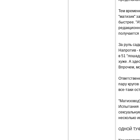
Тем времене
"матизик" з
быстрее. "A
редакционно
получается 
За руль сад
Напротив - 
в 51 "лошад
хуже. А зде
Впрочем, мо
Ответствен
пару кругов
все-таки ос
"Матизовод"
Испытания з
сексуальную
несколько и
ОДНОЙ ТУ