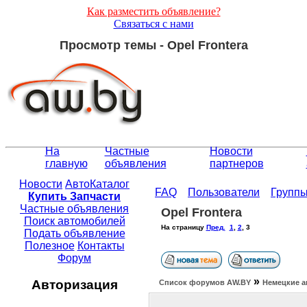
Как разместить объявление?
Связаться с нами
Просмотр темы - Opel Frontera
На
Частные
Новости
главную
объявления
партнеров
Новости
АвтоКаталог
FAQ
Пользователи
Групп
Купить Запчасти
Частные объявления
Opel Frontera
Поиск автомобилей
На страницу
Пред.
1
,
2
,
3
Подать объявление
Полезное
Контакты
Форум
»
Авторизация
Список форумов АW.BY
Немецкие а