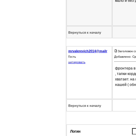
мало и без
Вернуться к началу
mrvalerevich2014@mailr
Заголовок с
Гость
Добавлено: Ср
цитировать
фронтера в 
, тапки кор
хватает. на
нашей ( обн
Вернуться к началу
Логин