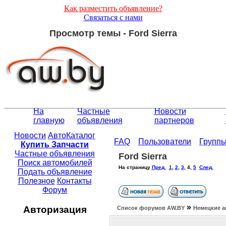
Как разместить объявление?
Связаться с нами
Просмотр темы - Ford Sierra
На
Частные
Новости
главную
объявления
партнеров
Новости
АвтоКаталог
FAQ
Пользователи
Групп
Купить Запчасти
Частные объявления
Ford Sierra
Поиск автомобилей
На страницу
Пред.
1
,
2
,
3
,
4
,
5
След.
Подать объявление
Полезное
Контакты
Форум
»
Авторизация
Список форумов АW.BY
Немецкие а