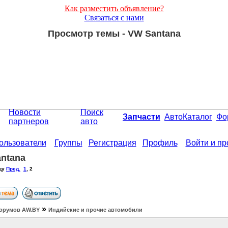
Как разместить объявление?
Связаться с нами
Просмотр темы - VW Santana
Новости
Поиск
Запчасти
АвтоКаталог
Фо
партнеров
авто
ользователи
Группы
Регистрация
Профиль
Войти и п
ntana
цу
Пред.
1
,
2
»
орумов АW.BY
Индийские и прочие автомобили