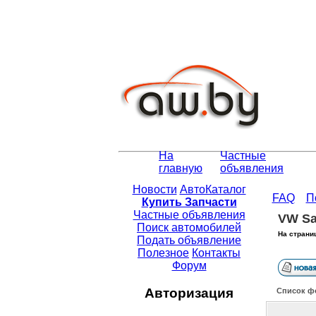
На
Частные
главную
объявления
Новости
АвтоКаталог
FAQ
П
Купить Запчасти
Частные объявления
VW Sa
Поиск автомобилей
На страни
Подать объявление
Полезное
Контакты
Форум
Авторизация
Список ф