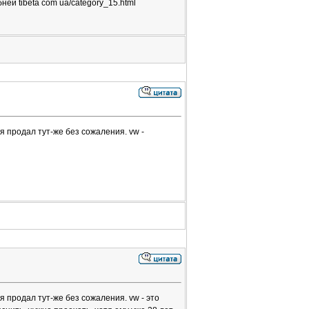
ей tibeta com ua/category_15.html
я продал тут-же без сожаления. vw -
я продал тут-же без сожаления. vw - это