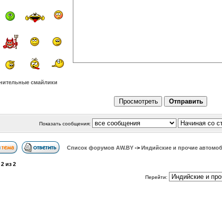
нительные смайлики
Показать сообщения:
Список форумов АW.BY
->
Индийские и прочие автомо
а
2
из
2
Перейти: