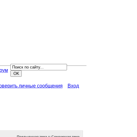
рум
роверить личные сообщения
Вход
Предыдущая тема
::
Следующая тема