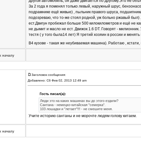
другой автомобиль, он даже двигается по другому.Это не объя
За 2 года я поменял только левый, наружный шрус, бензонасос
подрамнике ещё живые) , пыльник правого шруса, подшипник
подозреваю, что то-же стоял родной, уж больно ржавый был) .
ест.Двигун пробежал больше 500 килокилометров и ещё не ка
не дымит и масло не ест. Движок 1.6 DT. Говорят - милионник.
тестя ( у того была14 лет) Я третий хозяин в россии и менять 
B4 кузове - такая же неубиваемая машина). Работаю , кстати, н
к началу
Заголовок сообщения:
Добавлено: Сб Фев 02, 2013 12:49 am
Гость писал(а):
Люди это на каких машинах вы до этого ездили?
Сантана - немецко-китайская "семерка".
103 лошадки и "летает"!!! - не смешите меня.
Учите историю сантаны и не морочте людям голову китаем.
к началу