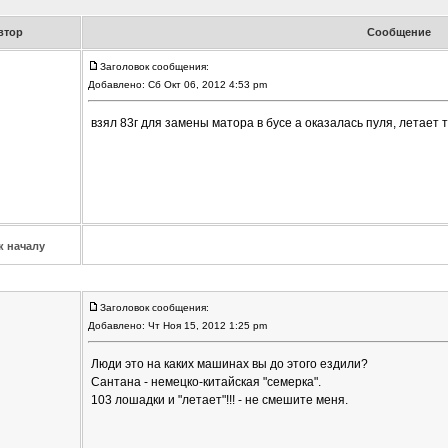
втор
Сообщение
Заголовок сообщения:
Добавлено: Сб Окт 06, 2012 4:53 pm
взял 83г для замены матора в бусе а оказалась пуля, летает та
к началу
Заголовок сообщения:
Добавлено: Чт Ноя 15, 2012 1:25 pm
Люди это на каких машинах вы до этого ездили?
Сантана - немецко-китайская "семерка".
103 лошадки и "летает"!!! - не смешите меня.