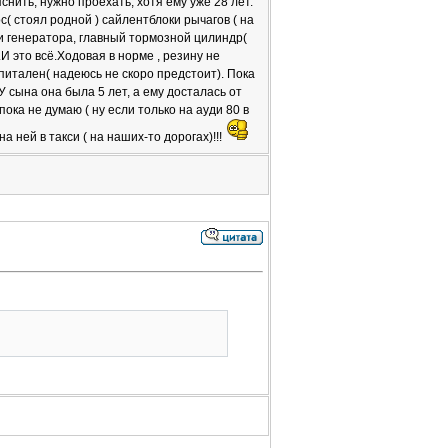
снить, нужно проехать, хотя ему уже 28 лет.
( стоял родной ) сайлентблоки рычагов ( на
и генератора, главный тормозной цилиндр(
И это всё.Ходовая в норме , резину не
питален( надеюсь не скоро предстоит). Пока
 У сына она была 5 лет, а ему досталась от
пока не думаю ( ну если только на ауди 80 в
а ней в такси ( на наших-то дорогах)!!!