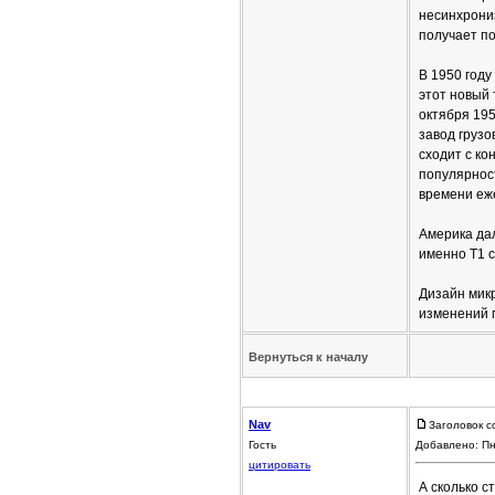
несинхрониз
получает п
В 1950 году
этот новый 
октября 19
завод грузо
сходит с к
популярност
времени еже
Америка да
именно Т1 с
Дизайн мик
изменений 
Вернуться к началу
Nav
Заголовок с
Гость
Добавлено: Пн
цитировать
А сколько с