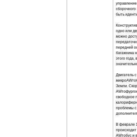
управление
сборочного
быть идент
Конструктив
одно или дв
можно дост
передаточны
передней ос
багажника н
этого года,
значительно
Двигатель 
микроAWтобу
Земли. Скор
AWтофургон
свободное п
калориферно
проблемы с
дополнител
В феврале 
происходит 
AWтобус и 