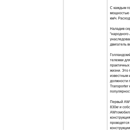
С каждым го
мощностью 4
км/ч. Расхо
Наладив се
"народного 
унаследова
двигатель в
Голландски
тележки для
практичных 
жизни. Это 
известным и
должности г
Transporter
популярност
Первый AWт
830кг и соб
AWтомобиля
конструкция
проводятся
конструкции