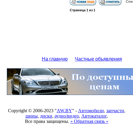
Спи
Страница
1
из
1
На главную
Частные объявления
Copyright © 2006-2023 "
AW.BY
" -
Автомобили
,
запчасти
,
шины
,
диски
,
аудио/видео
,
Автокаталог
,
Все права защищены.
» Обратная связь «