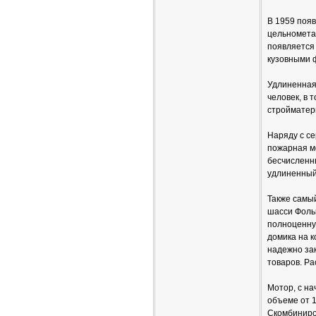
В 1959 поя
цельномета
появляется
кузовными 
Удлиненная
человек, в 
стройматер
Наряду с с
пожарная м
бесчисленн
удлиненный
Также самый
шасси Фольк
полноценную
домика на к
надежно за
товаров. Р
Мотор, с на
объеме от 1
Скомбиниро