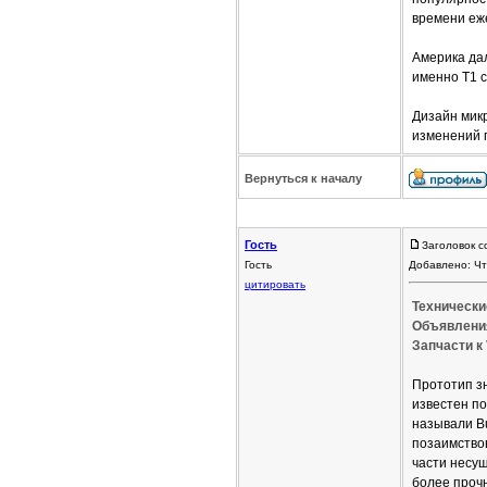
времени еже
Америка да
именно Т1 с
Дизайн мик
изменений 
Вернуться к началу
Гость
Заголовок с
Гость
Добавлено: Чт
цитировать
Технически
Объявления
Запчасти к 
Прототип з
известен по
называли Bu
позаимство
части несущ
более прочн