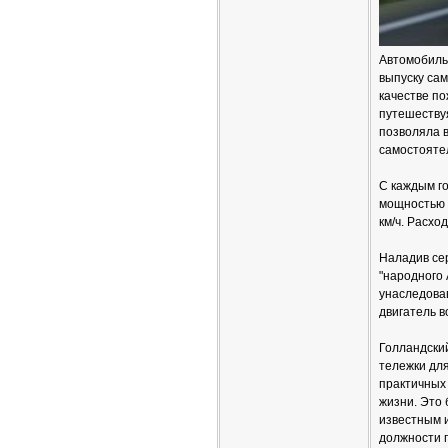
Автомобиль
выпуску сам
качестве п
путешествуя
позволяла в
самостоятел
С каждым го
мощностью 4
км/ч. Расхо
Наладив се
"народного 
унаследова
двигатель в
Голландски
тележки для
практичных 
жизни. Это 
известным и
должности г