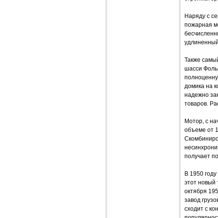
Наряду с с
пожарная м
бесчисленн
удлиненный
Также самый
шасси Фольк
полноценную
домика на к
надежно за
товаров. Р
Мотор, с на
объеме от 1
Скомбиниро
несинхрониз
получает п
В 1950 году
этот новый 
октября 19
завод грузо
сходит с к
популярност