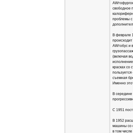
AWтофургон
свободное п
калориферно
проблемы с
дополнител
В феврале 
происходит 
AWтобус и 
грузопасса
(включая в
исполнение"
красках со 
пользуется 
съемная бре
Именно это
В середине
прогрессив
С 1951 пос
В 1952 рас
машины со 
в том числе