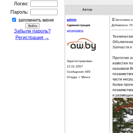
Логин:
Автор
Пароль:
запомнить меня
admin
Заголовок 
А
дминистрация
Добавлено: Пт
Забыли пароль?
цитировать
Технически
Регистрация →
Объявления
Запчасти к 
Прототип з
Зарегистрирован:
известен по
12.01.2007
называли Bu
Сообщения: 685
позаимство
Откуда: г. Минск
части несущ
более прочн
позаимствов
и размещен