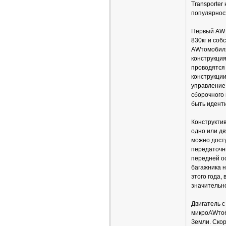
Transporter
популярност
Первый AWт
830кг и соб
AWтомобиля
конструкция
проводятся
конструкции
управление
сборочного
быть идент
Конструктив
одно или дв
можно дост
передаточны
передней ос
багажника н
этого года,
значительно
Двигатель 
микроAWтобу
Земли. Скор