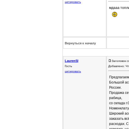
цитировать
мдааа топли
Вернуться к началу
LaurenSl
Заголовок с
Гость
Добавлено: Чт
цитировать
Предлагаем 
Большой ас
России.
Продажа сет
рабица,
со склада г
Номенклату
Широкий асс
заказать вс
расходах. С