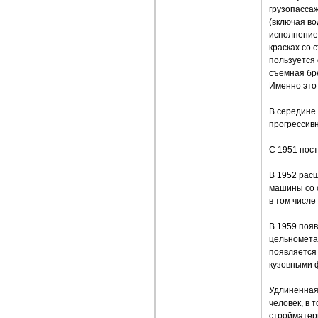
грузопасса
(включая в
исполнение"
красках со 
пользуется 
съемная бре
Именно это
В середине
прогрессив
С 1951 пос
В 1952 рас
машины со 
в том числе
В 1959 поя
цельномета
появляется
кузовными 
Удлиненная
человек, в 
стройматер