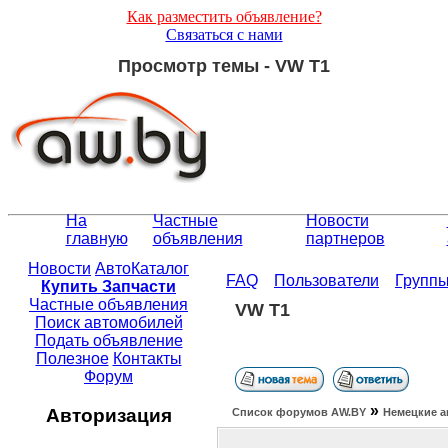
Как разместить объявление?
Связаться с нами
Просмотр темы - VW T1
На
Частные
Новости
главную
объявления
партнеров
Новости
АвтоКаталог
FAQ
Пользователи
Групп
Купить Запчасти
Частные объявления
VW T1
Поиск автомобилей
Подать объявление
Полезное
Контакты
Форум
»
Авторизация
Список форумов АW.BY
Немецкие а