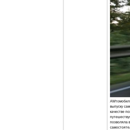
AWтомобиль
выпуску сам
качестве п
путешествуя
позволяла в
самостоятел