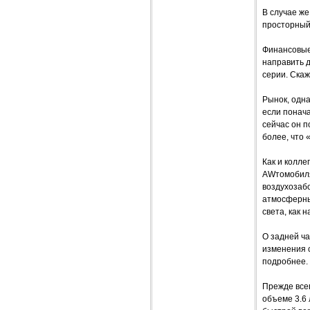
В случае же
просторный 
Финансовые
направить 
серии. Скаж
Рынок, одна
если понач
сейчас он п
более, что
Как и колле
AWтомобиля
воздухозаб
атмосферны
света, как н
О задней ча
изменения с
подробнее.
Прежде все
объеме 3.6 