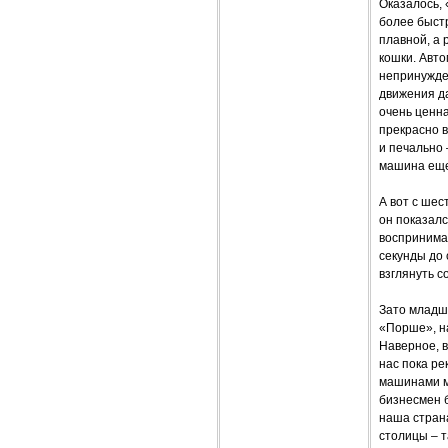
Оказалось,
более быст
плавной, а 
кошки. Авто
непринужде
движения да
очень ценн
прекрасно в
и печально 
машина еще
А вот с шес
он показалс
воспринимае
секунды до 
взглянуть с
Зато младш
«Порше», н
Наверное, в
нас пока р
машинами мн
бизнесмен б
наша страна
столицы – т