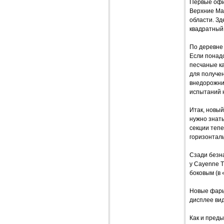
Первые офи
Верхние Ман
области. Зд
квадратный
По деревне 
Если понадо
песчаные ка
для получе
внедорожни
испытаний 
Итак, новый
нужно знать
секции тепе
горизонталь
Сзади безн
у Cayenne T
боковым (в 
Новые фары
дисплее ви
Как и преды