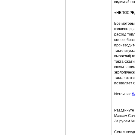
видимый все
«НЕПОСРЕ
Все моторы
коллектор, 
расход топ
смесеобраз
производитс
такте впуск
выросли!) в
такта сжати
свечи зажиг
экологическ
такта сжат
позволяет 
Источник:
W
Раздвиньте
Максим Сач
За рулем №
Семья всед