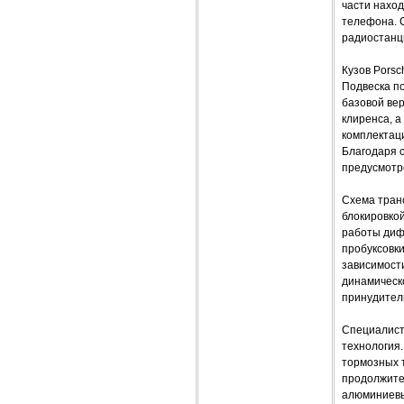
части наход
телефона. 
радиостанц
Кузов Porsc
Подвеска п
базовой ве
клиренса, а
комплектаци
Благодаря с
предусмотре
Схема тран
блокировко
работы диф
пробуксовки
зависимости
динамическ
принудител
Специалист
технология
тормозных 
продолжите
алюминиевы