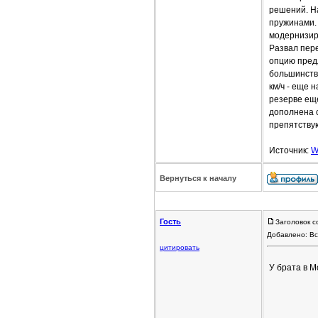
решений. Н
пружинами.
модернизир
Развал пере
опцию пред
большинстве
км/ч - еще 
резерве еще
дополнена 
препятствую
Источник:
W
Вернуться к началу
Гость
Заголовок с
Добавлено: Вс
цитировать
У брата в М