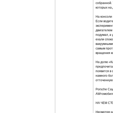
собранной. 
которых на 
На консоли
Если водите
эксперимент
двигателем 
подумал, а 
ехали споко
вакуумными
самым прот
вращения ко
На долю «К
предпочита
появится в 
намного бол
отточенную 
Porsche Cay
AWтомобил
НА ЧЕМ СТ
Несмотря на