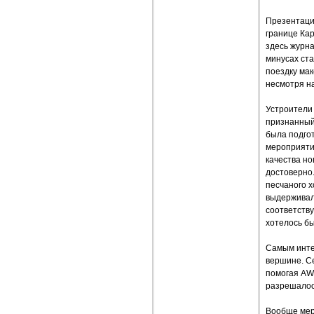
Презентаци
границе Ка
здесь журн
минусах ст
поездку мак
несмотря на
Устроители 
признанный
была подгот
мероприятий
качества н
достоверно
песчаного х
выдерживали
соответств
хотелось бы
Самым инте
вершине. Се
помогая AWт
разрешалос
Вообще мер