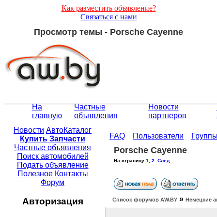
Как разместить объявление?
Связаться с нами
Просмотр темы - Porsche Cayenne
На
Частные
Новости
главную
объявления
партнеров
Новости
АвтоКаталог
FAQ
Пользователи
Групп
Купить Запчасти
Частные объявления
Porsche Cayenne
Поиск автомобилей
На страницу
1
,
2
След.
Подать объявление
Полезное
Контакты
Форум
»
Авторизация
Список форумов АW.BY
Немецкие а