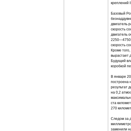
креплений I
Базовый Por
безнаддувн
двигатель р
скорость со
двигатель 
2250—4750 о
скорость со
Кроме того,
вырастает д
Будущий вл
коробкой пе
В январе 2
построена н
результат д
на 0,2 атм
максимальны
ста километ
270 километ
Следом за 
миллиметро
заменили на