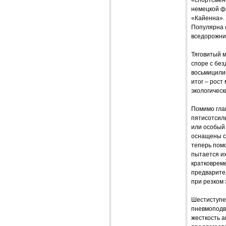
немецкой ф
«Кайенна».
Популярна 
вседорожни
Тяговитый м
споре с без
восьмицили
итог – рост
экологическ
Помимо глав
пятисотсил
или особый 
оснащены си
теперь пом
пытается их
кратковреме
предварите
при резком 
Шестиступе
пневмоподв
жесткость 