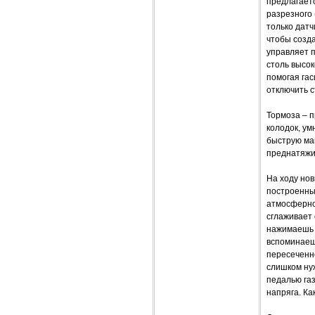
предлагает
разрезного 
только датч
чтобы созд
управляет 
столь высок
помогая гас
отключить с
Тормоза – 
колодок, у
быструю ма
преднатяжи
На ходу но
построенные
атмосферно
сглаживает 
нажимаешь н
вспоминаешь
пересеченн
слишком нуж
педалью газ
напряга. Ка