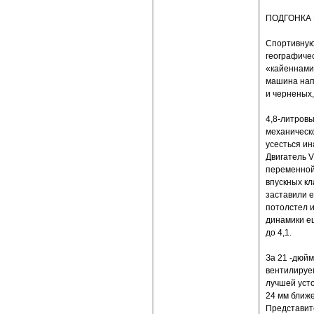
ПОДГОНКА
Спортивную 
географичес
«кайеннами
машина нап
и черненых,
4,8-литров
механическо
усесться ин
Двигатель V
переменной
впускных кл
заставили е
потолстел и
динамики е
до 4,1.
За 21 -дюй
вентилируе
лучшей усто
24 мм ближе
Представит