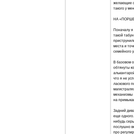
желающие с
такого у мен
НА «ПОРШ
Поначалу я 
такой табун
приструнили
места и точ
семейного у
В базовом 
обтянуты ко
алькантарой
что я не ус
ласкового п
магистралях
механизмы м
на примыка
Задний див
еще одного.
нибудь серь
послушно вк
про регули