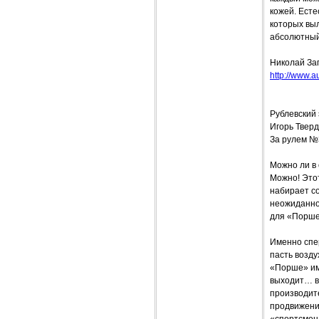
кожей. Есте
которых выл
абсолютный 
Николай За
http://www.a
Рублевский 
Игорь Твер
За рулем №
Можно ли в
Можно! Это
набирает со
неожиданно 
для «Порше»
Именно спе
пасть возд
«Порше» имя
выходит… в
производите
продвижение
«спортсмена