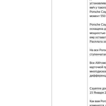
устанавлива
км/ч у тако
Porsche Cay
момент 550 
Porsche Cay
оснащена дв
мощностью в
ему остават
Расплата за
На все Por
ступенчатая
Все AWтомо
карточкой 
многодиско
дифференц
Cayenne до
15 Января 
Как вам Por
изменится,