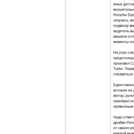
иные достои
внушительн
Porsche Dyn
огорчить, 
подвеску вм
водитель в
машина отли
моменты по
На утро сл
предстоящи
произвел C
Turbo. Перв
справиться
Единственно
которая не
мотор, ручн
приобрести 
привычным ц
Надо отмет
драйве Pors
от своего р
каждый може