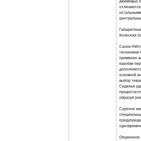
дюймовых ли
отличаются 
остальными
центральны
Габаритные
Колесная ба
Салон AWто
теснением 
применен а
коробки пер
дополняютс
основной и
выбор теку
Сиденья уд
предостаточ
образуя ров
Cayenne име
специальный
предупредит
одновремен
Опционное 