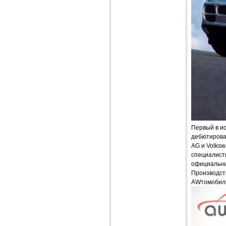
Первый в ис
дебютировал
AG и Volks
специалисты
официальны
Производств
AWтомобиля