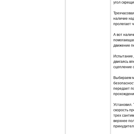
угол скрещи
Трехчасовая
наличие над
пролегает ч
А вот налич
помогающая
движение п
Испытание 
двигаясь вп
сцепление 
Выбираем м
безопасност
передает п
прохождени
Установил. 
скорость п
трех сантим
верхнее по
принудител