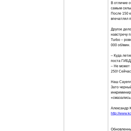
В отличие о
самым силь
После 150 к
впечатлял 
Другое дело
навстречу 
Turbo – ров
000 об/мин.
– Куда лети
поста ГИБД
– Не может 
250! Сейчас
Наш Cayenne
Зато черный
инкриминиро
«смазались
Александр 
http://www.ko
Обновленны