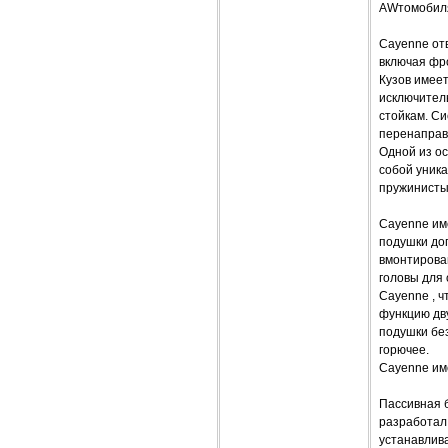
AWтомобиля
Cayenne от
включая фр
Кузов имеет
исключител
стойкам. С
перенаправ
Одной из о
собой уник
пружинисты
Cayenne им
подушки до
вмонтирова
головы для
Cayenne , 
функцию дв
подушки без
горючее.
Cayenne им
Пассивная б
разработал 
устанавлив