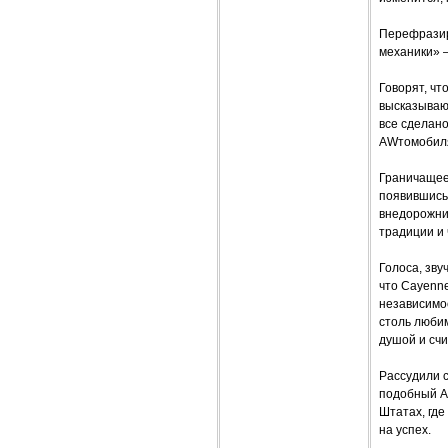
Перефразиру
механики» –
Говорят, чт
высказывают
все сделано
AWтомобиля
Граничащее
появившись 
внедорожник
традиции и 
Голоса, зву
что Cayenne
независимос
столь люби
душой и сч
Рассудили с
подобный A
Штатах, где
на успех.