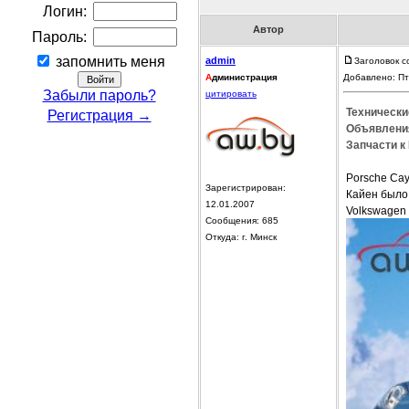
Логин:
Автор
Пароль:
запомнить меня
admin
Заголовок с
А
дминистрация
Добавлено: Пт
Забыли пароль?
цитировать
Технически
Регистрация →
Объявления
Запчасти к
Porsche Ca
Зарегистрирован:
Кайен было
12.01.2007
Volkswagen 
Сообщения: 685
Откуда: г. Минск