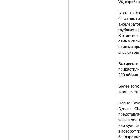
V6, серебря
А вот в сал
багажника 
акселерато
глубоким и 
В отличие о
самым сильн
привода кр
впрыск топл
Все двигате
прирастили 
200 об/мин.
Более того:
также сист
Новые Caye
Dynamic Cha
представля
зависимости
или «ужест
в поворот 
бездорожье