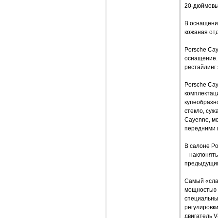
20-дюймовы
В оснащени
кожаная от
Porsche Cay
оснащение.
рестайлинг
Porsche Cay
комплектац
купеобразно
стекло, суж
Cayenne, м
передними 
В салоне Po
– наклонять
предыдущим
Самый «сла
мощностью 3
специальны
регулировки
двигатель V