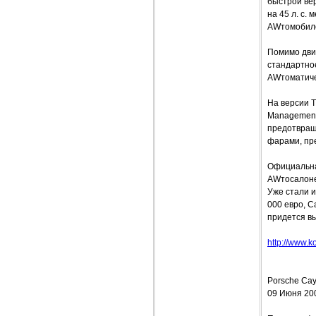
быстрой вер
на 45 л. с.
AWтомобиле 
Помимо дви
стандартное
AWтоматиче
На версии T
Management,
предотвращ
фарами, пр
Официальна
AWтосалоне 
Уже стали 
000 евро, C
придется вы
http://www.ko
Porsche Cay
09 Июня 20