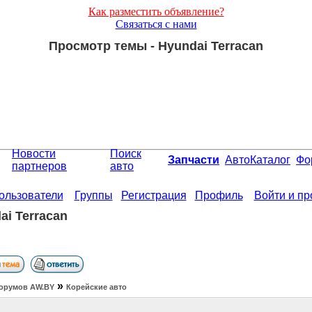
Как разместить объявление?
Связаться с нами
Просмотр темы - Hyundai Terracan
Новости
Поиск
Запчасти
АвтоКаталог
Фо
партнеров
авто
ользователи
Группы
Регистрация
Профиль
Войти и п
ai Terracan
»
орумов АW.BY
Корейские авто