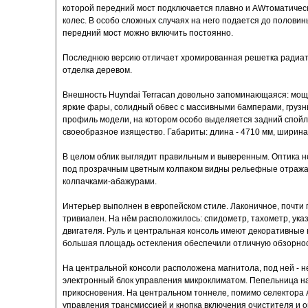
которой передний мост подключается плавно и AWтоматическ
колес. В особо сложных случаях на него подается до полови
передний мост можно включить постоянно.
Последнюю версию отличает хромированная решетка радиато
отделка деревом.
Внешность Huyndai Terracan довольно запоминающаяся: мощ
яркие фары, солидный обвес с массивными бамперами, грузн
профиль модели, на котором особо выделяется задний спойл
своеобразное изящество. Габариты: длина - 4710 мм, ширина -
В целом облик выглядит правильным и выверенным. Оптика н
под прозрачным цветным колпаком видны рельефные отража
колпачками-абажурами.
Интерьер выполнен в европейском стиле. Лаконичное, почти
тривиален. На нём расположилось: спидометр, тахометр, ука
двигателя. Руль и центральная консоль имеют декоративные 
большая площадь остекления обеспечили отличную обзорнос
На центральной консоли расположена магнитола, под ней - н
электронный блок управления микроклиматом. Пепельница на
прикосновения. На центральном тоннеле, помимо селектора
управления трансмиссией и кнопка включения очистителя и о