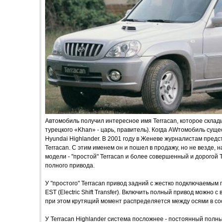
Автомобиль получил интересное имя Terracan, которое складыва
турецкого «Khan» - царь, правитель). Когда AWтомобиль суще
Hyundai Highlander. В 2001 году в Женеве журналистам пред
Terracan. С этим именем он и пошел в продажу, но не везде,
модели - "простой" Terracan и более совершенный и дорогой Te
полного привода.
У "простого" Terracan привод задний с жестко подключаемым
EST (Electric Shift Transfer). Включить полный привод можно с
при этом крутящий момент распределяется между осями в со
У Terracan Highlander система посложнее - постоянный полный 