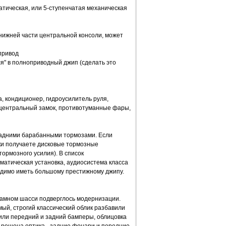
тическая, или 5-ступенчатая механическая
 нижней части центральной консоли, может
привод
ся" в полноприводный джип (сделать это
, кондиционер, гидроусилитель руля,
 центральный замок, противотуманные фары,
задними барабанными тормозами. Если
ки получаете дисковые тормозные
ормозного усилия). В список
матическая установка, аудиосистема класса
ходимо иметь большому престижному джипу.
 рамном шасси подверглось модернизации.
й, строгий классический облик разбавили
ли передний и задний бамперы, облицовка