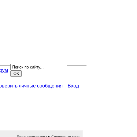
рум
роверить личные сообщения
Вход
Предыдущая тема
::
Следующая тема