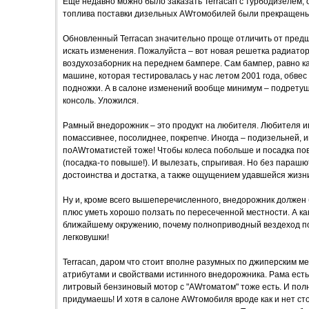
Еще недавно можно было заказать Terracan с турбодизелем, о
топлива поставки дизельных AWтомобилей были прекращены 
Обновленный Terracan значительно проще отличить от предше
искать изменения. Пожалуйста – вот новая решетка радиатора
воздухозаборник на переднем бампере. Сам бампер, равно ка
машине, которая тестировалась у нас летом 2001 года, обвес 
подножки. А в салоне изменений вообще минимум – подрету
консоль. Уложился.
Рамный внедорожник – это продукт на любителя. Любителя 
помассивнее, посолиднее, покрепче. Иногда – подизельней, 
поAWтоматистей тоже! Чтобы колеса побольше и посадка по
(посадка-то повыше!). И вылезать, спрыгивая. Но без параш
достоинства и достатка, а также ощущением удавшейся жизн
Ну и, кроме всего вышеперечисленного, внедорожник должен
плюс уметь хорошо ползать по пересеченной местности. А ка
ближайшему окружению, почему полноприводный вездеход п
легковушки!
Terracan, даром что стоит вполне разумных по джиперским м
атрибутами и свойствами истинного внедорожника. Рама есть.
литровый бензиновый мотор с "AWтоматом" тоже есть. И пол
придумаешь! И хотя в салоне AWтомобиля вроде как и нет ст