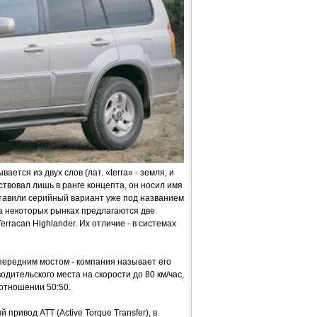
ется из двух слов (лат. «terra» - земля, и
ствовал лишь в ранге концепта, он носил имя
ставили серийный вариант уже под названием
 на некоторых рынках предлагаются две
rracan Highlander. Их отличие - в системах
 передним мостом - компания называет его
 водительского места на скорости до 80 км/час,
отношении 50:50.
привод ATT (Active Torque Transfer), в