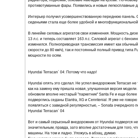
радиатора, подножки, боковые накладки на кузове. По-новом
противотуманные фары. Появились и новые легкосплавные д
Интерьер получил усовершенствованную переднюю панель. 
сиденьями стала еще более удобной и многофункциональной
В линейке силовых агрегатов свои изменения. Мощность дизе
13 л.с. и теперь составляет 163 л.с. Силовой агрегат с бензи
изменился. Полноприводная трансмиссия имеет как обычный
скорости до 80 км/ч), так и постоянный полный привод типа F
мощности по осям.
Hyundai Terracan` 04: Потому что надо!
Hyundai опять это сделал. Не успел внедорожник Terracan не 
как на замену ему пришла новая, улучшенная версия модели. 
обновили вполне нестарый "паркетник" Santa Fe и еще более
подверглись седаны Elantra, XG и Cenntenial. Я уже не гово
появляться с завидной регулярностью, – Sonata очередного
Hyundai Terracan` 04
Вот и самый серьезный внедорожник от Hyundai подвергся н
значительным, правда, зато вполне достаточным для того, чт
машины. На том и ладно. Уложусь в абзац, думаю.