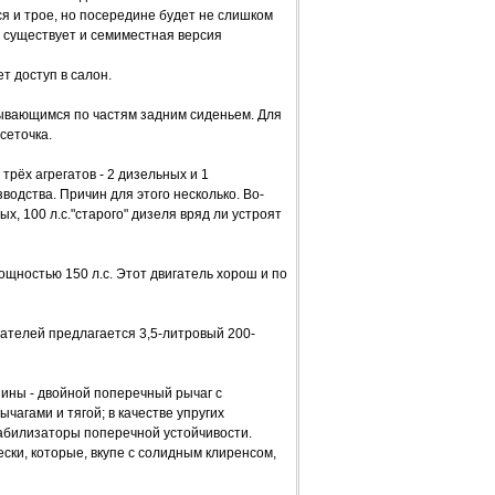
ся и трое, но посередине будет не слишком
у, существует и семиместная версия
т доступ в салон.
ывающимся по частям задним сиденьем. Для
сеточка.
трёх агрегатов - 2 дизельных и 1
водства. Причин для этого несколько. Во-
х, 100 л.с."старого" дизеля вряд ли устроят
ощностью 150 л.с. Этот двигатель хорош и по
ателей предлагается 3,5-литровый 200-
шины - двойной поперечный рычаг с
чагами и тягой; в качестве упругих
табилизаторы поперечной устойчивости.
ски, которые, вкупе с солидным клиренсом,