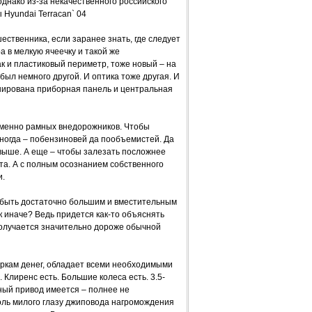
днако из-за некачественного российского
Hyundai Terracan` 04
ственника, если заранее знать, где следует
 в мелкую ячеечку и такой же
к и пластиковый периметр, тоже новый – на
был немного другой. И оптика тоже другая. И
ширована приборная панель и центральная
именно рамных внедорожников. Чтобы
иногда – побензиновей да пообъемистей. Да
выше. А еще – чтобы залезать посложнее
юта. А с полным осознанием собственного
и.
 быть достаточно большим и вместительным
к иначе? Ведь придется как-то объяснять
олучается значительно дороже обычной
еркам денег, обладает всеми необходимыми
 Клиренс есть. Большие колеса есть. 3.5-
ный привод имеется – полнее не
оль милого глазу джиповода нагромождения