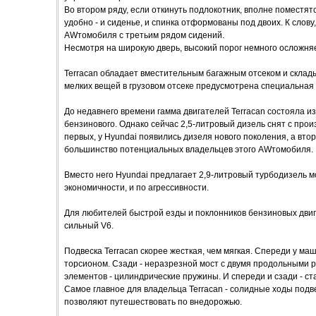
Во втором ряду, если откинуть подлокотник, вполне поместят
удобно - и сиденье, и спинка отформованы под двоих. К слов
AWтомобиля с третьим рядом сидений.
Несмотря на широкую дверь, высокий порог немного осложняе
Terracan обладает вместительным багажным отсеком и склад
мелких вещей в грузовом отсеке предусмотрена специальная 
До недавнего времени гамма двигателей Terracan состояла из 
бензинового. Однако сейчас 2,5-литровый дизель снят с произ
первых, у Hyundai появились дизеля нового поколения, а вторы
большинство потенциальных владельцев этого AWтомобиля.
Вместо него Hyundai предлагает 2,9-литровый турбодизель м
экономичности, и по агрессивности.
Для любителей быстрой езды и поклонников бензиновых двиг
сильный V6.
Подвеска Terracan скорее жесткая, чем мягкая. Спереди у ма
торсионом. Сзади - неразрезной мост с двумя продольными ры
элементов - цилиндрические пружины. И спереди и сзади - с
Самое главное для владельца Terracan - солидные ходы подве
позволяют путешествовать по внедорожью.