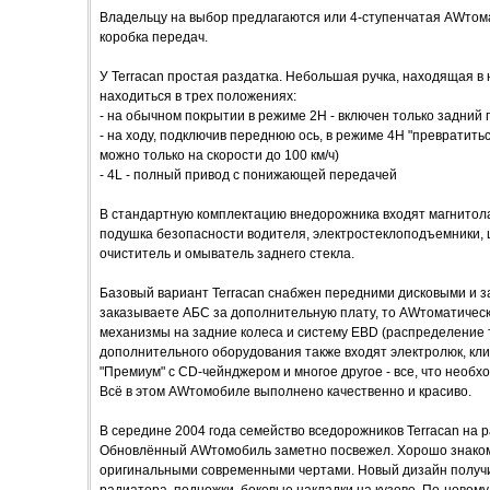
Владельцу на выбор предлагаются или 4-ступенчатая AWтома
коробка передач.
У Terracan простая раздатка. Небольшая ручка, находящая в
находиться в трех положениях:
- на обычном покрытии в режиме 2Н - включен только задний 
- на ходу, подключив переднюю ось, в режиме 4Н "превратить
можно только на скорости до 100 км/ч)
- 4L - полный привод с понижающей передачей
В стандартную комплектацию внедорожника входят магнитола
подушка безопасности водителя, электростеклоподъемники,
очиститель и омыватель заднего стекла.
Базовый вариант Terracan снабжен передними дисковыми и 
заказываете АБС за дополнительную плату, то AWтоматичес
механизмы на задние колеса и систему EBD (распределение т
дополнительного оборудования также входят электролюк, кли
"Премиум" с CD-чейнджером и многое другое - все, что необ
Всё в этом AWтомобиле выполнено качественно и красиво.
В середине 2004 года семейство вседорожников Terracan на
Обновлённый AWтомобиль заметно посвежел. Хорошо знакомы
оригинальными современными чертами. Новый дизайн получи