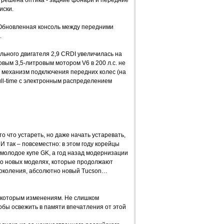
у решена оптика - задние фонари и передние
иски.
Обновленная консоль между передними
.
льного двигателя 2,9 CRDI увеличилась на
новым 3,5-литровым мотором V6 в 200 л.с. не
 механизм подключения передних колес (на
ull-time с электронным распределением
то что устареть, но даже начать устаревать,
И так – повсеместно: в этом году корейцы
 молодое купе GK, а год назад модернизации
рю о новых моделях, которые продолжают
 поколения, абсолютно новый Tucson…
екоторым изменениям. Не слишком
обы освежить в памяти впечатления от этой