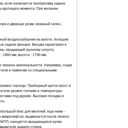
и, если начинается пробуксовка задних
ны крутящего момента. При желании
ра и дверные ручки, кожаный салон,
ный воздухозаборник на капоте, большие
ые задние фонари. Весьма характерен и
ер, придающий грузному силуэту
 1860 мм, высота - 1790 мм.
е лишена оригинальности. Например, сзади
тели и лампочки со специальными
 прямое торпедо. Приборный щиток прост и
затели уровня топлива и температуры
вставки под дерево. Высокая посадка и
ть.
ебольшой бокс для мелочей, еще ниже -
 микролифтах, выдвигается после легкого
 АКПП, находятся вращающаяся ручка
мывателя заднего стекла.