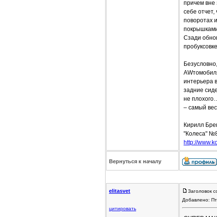
причем вне 
себе отчет,
поворотах и
покрышками
Сзади обно
пробуксовке
Безусловно,
AWтомобилям
интерьера в
задние сиде
не плохого…
– самый вес
Кирилл Бре
"Колеса" №
http://www.ko
Вернуться к началу
elitasvet
Заголовок с
Добавлено: Пт
цитировать