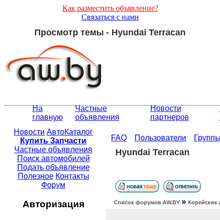
Как разместить объявление?
Связаться с нами
Просмотр темы - Hyundai Terracan
На
Частные
Новости
главную
объявления
партнеров
Новости
АвтоКаталог
FAQ
Пользователи
Групп
Купить Запчасти
Частные объявления
Hyundai Terracan
Поиск автомобилей
Подать объявление
Полезное
Контакты
Форум
»
Авторизация
Список форумов АW.BY
Корейские 