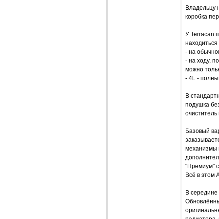
Владельцу 
коробка пер
У Terracan 
находиться 
- на обычно
- на ходу, 
можно тольк
- 4L - пол
В стандарт
подушка бе
очиститель 
Базовый ва
заказывает
механизмы н
дополнитель
"Премиум" с
Всё в этом
В середине
Обновлённы
оригинальн