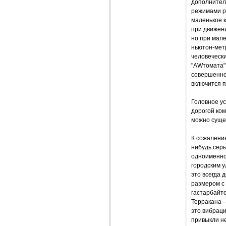
дополнитель
режимами ра
маленькое к
при движен
но при мал
ньютон-метр
человечески
"AWтомата" 
совершенно
включится 
Головное у
дорогой ком
можно суще
К сожалению
нибудь сер
одноименно
городским у
это всегда
размером с 
гастарбайте
Терракана –
это вибрац
привыкли не