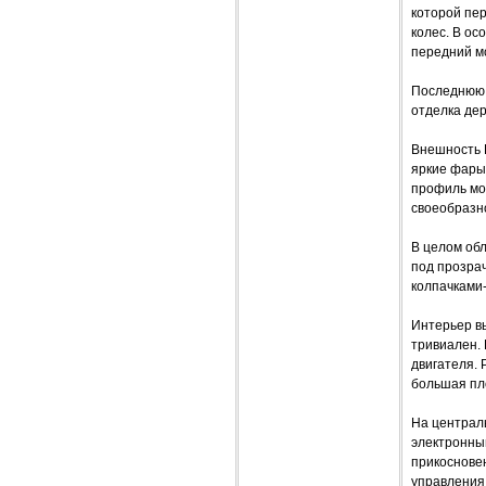
которой пе
колес. В ос
передний м
Последнюю 
отделка де
Внешность 
яркие фары
профиль мо
своеобразно
В целом об
под прозра
колпачками
Интерьер в
тривиален. 
двигателя. 
большая пл
На централь
электронны
прикоснове
управления 