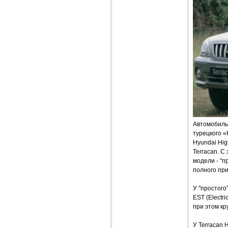
Автомобиль 
турецкого «
Hyundai Hig
Terracan. С
модели - "п
полного при
У "простого
EST (Electr
при этом к
У Terracan 