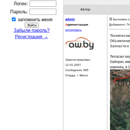
Логин:
Автор
Пароль:
запомнить меня
admin
Заголовок с
А
дминистрация
Добавлено: Пт
Забыли пароль?
цитировать
Технически
Регистрация →
Объявления
Запчасти к 
Terracan пе
Зарегистрирован:
Galloper, и
12.01.2007
наконец, в 
Сообщения: 685
Откуда: г. Минск