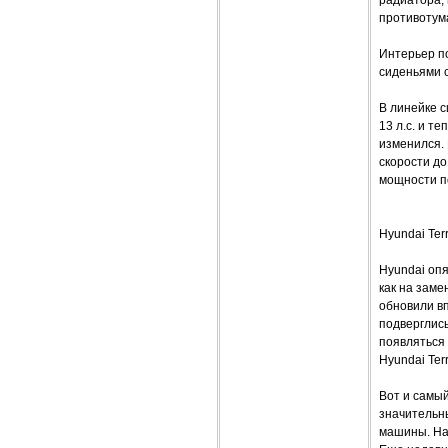
радиатора, 
противотум
Интерьер п
сиденьями 
В линейке с
13 л.с. и т
изменился.
скорости до
мощности п
Hyundai Ter
Hyundai опя
как на заме
обновили вп
подверглись
появляться
Hyundai Ter
Вот и самы
значительны
машины. На 