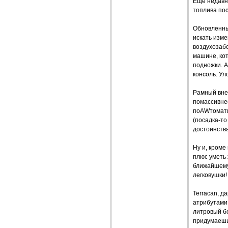
Еще недавно
топлива по
Обновленный
искать изме
воздухозабо
машине, кот
подножки. 
консоль. Ул
Рамный вне
помассивнее
поAWтомати
(посадка-то
достоинств
Ну и, кром
плюс уметь 
ближайшему
легковушки!
Terracan, д
атрибутами 
литровый б
придумаешь!