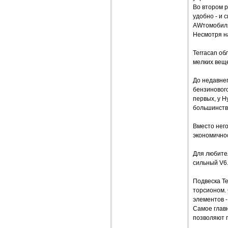
Во втором р
удобно - и 
AWтомобиля
Несмотря на
Terracan о
мелких веще
До недавнег
бензинового
первых, у H
большинств
Вместо него
экономичнос
Для любите
сильный V6
Подвеска Te
торсионом. 
элементов -
Самое главн
позволяют 