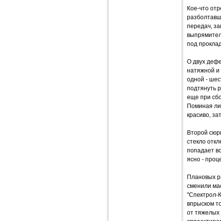
Кое-что отр
разболтавшу
передач, за
выпрямитель
под проклад
О двух дефе
натяжной и
одной - шес
подтянуть р
еще при сбо
Поминая лих
красиво, за
Второй сюрп
стекло откл
попадает во
ясно - проц
Плановых ра
сменили ма
"Спектрол-К
впрыском то
от тяжелых 