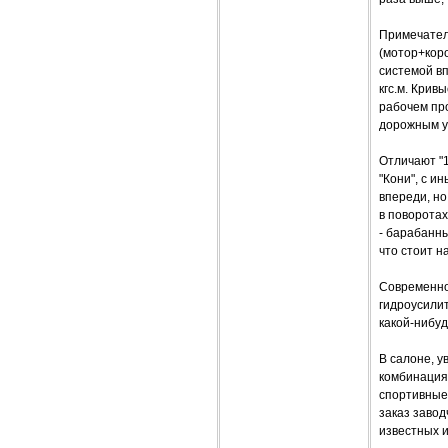
Примечателе
(мотор+кор
системой вп
кгс.м. Кри
рабочем про
дорожным ус
Отличают "
"Кони", с и
впереди, но
в поворотах
- барабанны
что стоит н
Современном
гидроусилит
какой-нибуд
В салоне, у
комбинация 
спортивные 
заказ заво
известных и