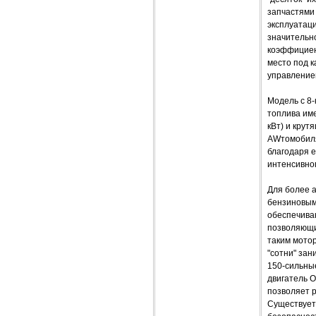
запчастями 
эксплуатаци
значительн
коэффициен
место под 
управление
Модель с 8
топлива име
кВт) и крут
AWтомобиля 
благодаря е
интенсивног
Для более а
бензиновым 
обеспечива
позволяющи
таким мотор
"сотни" зан
150-сильные
двигатель O
позволяет р
Существует 