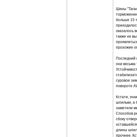
Шины "Таган
торможении 
больше 15 т
приходилось
оказалось 
также не вы
проявляться
прохожие ог
Последний ш
они весьма 
Устойчивост
стабилизат
суровое зим
повороте A
Кстати, зна
шпильки, а 
заметили мы
Способов р
сбоку отвер
оставшейся 
длины шпиль
прочнее. Кс