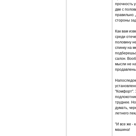
прочность у
две с полов
правильно. 
стороны зад
Как вам изв
среди отече
половину не
спинку на м
подберешься
салон. Вооб
мысли не на
продавлены
Напоследок
установлен
"Комфорт". 
подлокотни
труднее. Но
думать, чер
летнего пек
"И все же - 
машина!