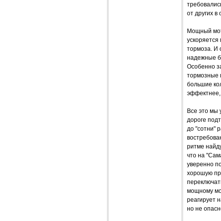
требовалис
от других в
Мощный мото
ускоряется 
тормоза. И 
надежные б
Особенно за
тормозные 
большие кол
эффектнее,
Все это мы 
дороге подт
до "сотни" 
востребован
ритме найду
что на "Сам
уверенно по
хорошую пр
переключат
мощному мо
реагирует н
но не опасн