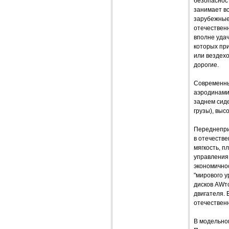
безопасност
занимает вс
зарубежные
отечествен
вполне удач
которых пр
или вездехо
дорогие.
Современный
аэродинами
заднем сид
грузы), выс
Переднеприв
в отечеств
мягкость, п
управления,
экономичнос
"мирового у
дисков AWт
двигателя. 
отечествен
В модельно