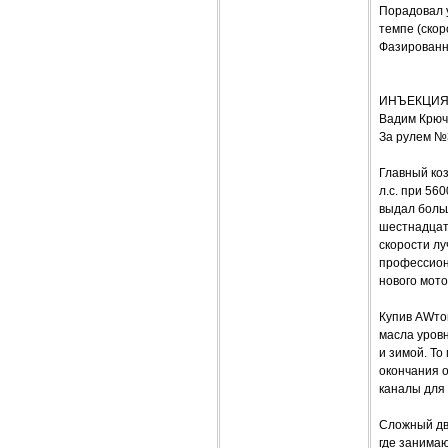
Порадовал у
темпе (скор
Фазированны
ИНЪЕКЦИЯ
Вадим Крюч
За рулем №
Главный коз
л.с. при 56
выдал больш
шестнадцат
скорости лу
профессион
нового мото
Купив AWто
масла уровн
и зимой. То
окончания о
каналы для 
Сложный дв
где занимаю