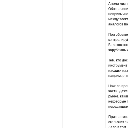
А коли жиз
Обозначение
непривычног
между элект
аналогов п
При обрыве 
контролируй
Балаковског
зарубежных 
Тем, кто до
инструмент 
насадки наз
например, п
Начало про
части. Даже
рынке, каки
некоторые п
передавшихс
Признаемся
скользких з
Дело в том,