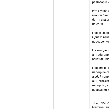
разговор и 
Итак, у нас
второй бачо
болтик на д
на себя.
После север
Однако вент
подозрение,
На холодном
а чтобы впр
вентиляцию
Появился лю
передние ст
любой непри
они, скажем
недорого, а
позволяют 
ТЕСТ: VAZ 2
Максим Сач