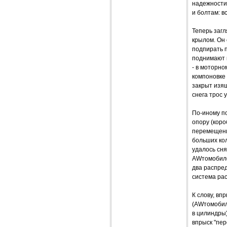
надежности 
и болтам: в
Теперь загл
крылом. Он 
подпирать п
поднимают к
- в моторно
компоновке
закрыт изя
снега трос 
По-иному по
опору (коро
перемещени
больших кол
удалось сня
AWтомобиле
два распред
система ра
К слову, вп
(AWтомобиль
в цилиндры)
впрыск "пер