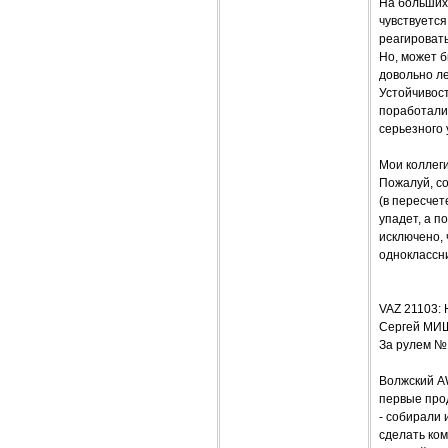
На больших 
чувствуется
реагировать
Но, может б
довольно ле
Устойчивост
поработали 
серьезного 
Мои коллеги
Пожалуй, со
(в пересчет
упадет, а п
исключено, 
одноклассн
VAZ 21103
Сергей МИ
За рулем №
Волжский A
первые про
- собирали 
сделать ком