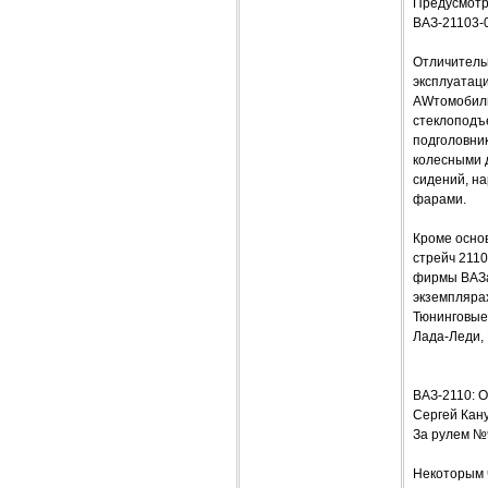
Предусмотре
ВАЗ-21103-0
Отличитель
эксплуатац
AWтомобиль
стеклоподъе
подголовни
колесными 
сидений, н
фарами.
Кроме осно
стрейч 211
фирмы ВАЗа
экземплярах
Тюнинговые
Лада-Леди, 
ВАЗ-2110:
Сергей Кан
За рулем №
Некоторым ч