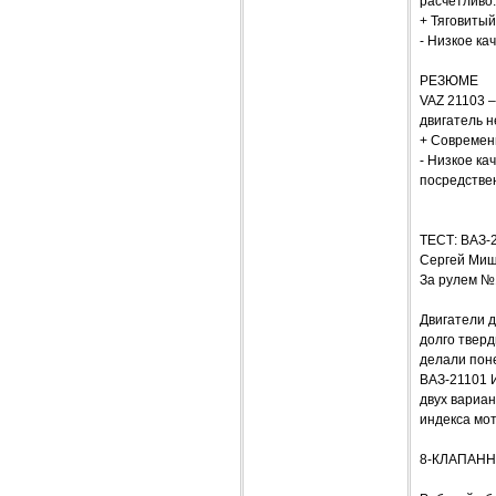
расчетливо
+ Тяговитый
- Низкое ка
РЕЗЮМЕ
VAZ 21103 –
двигатель н
+ Современн
- Низкое ка
посредстве
ТЕСТ: ВАЗ-
Сергей Ми
За рулем №
Двигатели 
долго тверд
делали пон
ВАЗ-21101 
двух вариа
индекса мот
8-КЛАПАНН