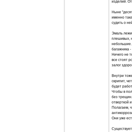
изделий. От
Ныне "десят
именно така
судить о не
Эмаль лежит
плешивых, н
небольшие. 
багажника -
Ничего не т
все стоят р
залог здоро
Внутри тоже
скрипит, че
будет работ
Чтобы в пол
без трещин.
отверткой и
Полагаем, 
антикоррози
Они уже ест
Существует