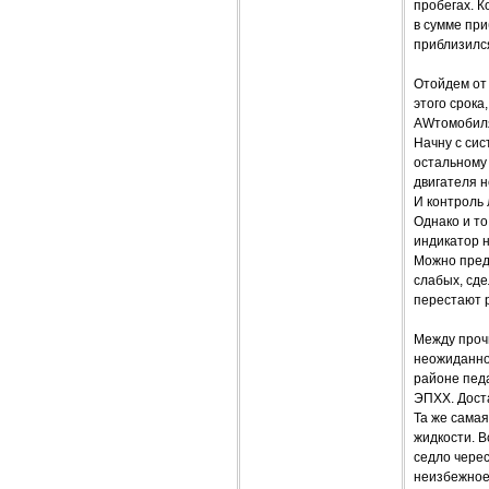
пробегах. К
в сумме при
приблизился
Отойдем от
этого срока
AWтомобиля
Начну с сис
остальному 
двигателя н
И контроль 
Однако и то
индикатор н
Можно предп
слабых, сде
перестают 
Между прочи
неожиданно 
районе педа
ЭПХХ. Доста
Та же сама
жидкости. В
седло чере
неизбежное 