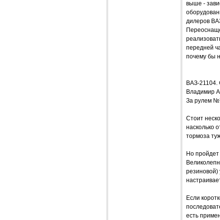
выше - зав
оборудовани
дилеров ВАЗ
Переоснаще
реализовать
передней ча
почему бы н
ВАЗ-21104
Владимир А
За рулем №
Стоит неско
насколько о
тормоза туж
Но пройдет 
Великолепна
резиновой) 
настраивает
Если коротк
последовате
есть примен