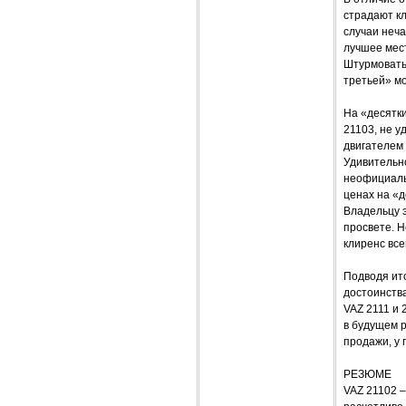
страдают кл
случаи неча
лучшее мес
Штурмовать 
третьей» мо
На «десятки
21103, не 
двигателем 
Удивительн
неофициальн
ценах на «
Владельцу 
просвете. 
клиренс все
Подводя ито
достоинств
VAZ 2111 и
в будущем р
продажи, у 
РЕЗЮМЕ
VAZ 21102 