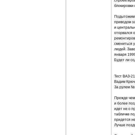
спроектиров
блокировки 
Подытожим 
приводом з
и центральн
оторвался о
ремонтирова
смениться 
людей. Заво
января 1999
Будет ли со
Тест ВАЗ-
Вадим Крюч
За рулем №
Прежде чем
и более поз
идет не о п
табличке по
придется не
Лучше поздн