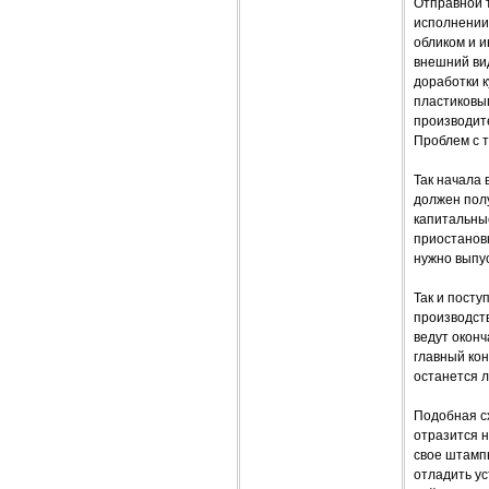
Отправной 
исполнении 
обликом и и
внешний ви
доработки к
пластиковым
производите
Проблем с т
Так начала 
должен полу
капитальны
приостанов
нужно выпус
Так и посту
производств
ведут окон
главный ко
останется л
Подобная сх
отразится 
свое штампы
отладить ус