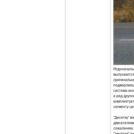
Родоначаль
выпускаетс
оригинальн
подвергающи
система ко
и ряд друг
комплектуе
сегменту ц
"Десятку" 
двигателями
сожалению,
"десяток" и