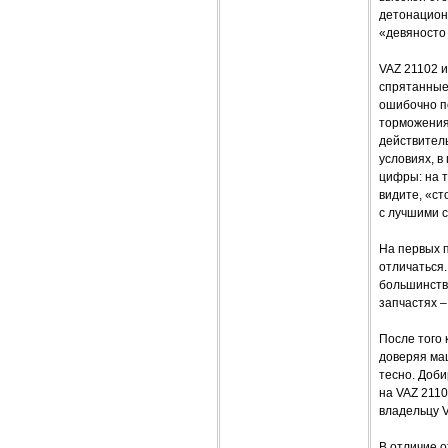
детонационн
«девяносто
VAZ 21102 
спрятанные 
ошибочно по
торможения
действител
условиях, в
цифры: на т
видите, «с
с лучшими 
На первых 
отличаться.
большинств
запчастях –
После того 
доверяя ма
тесно. Доби
на VAZ 2110
владельцу V
В отличие 