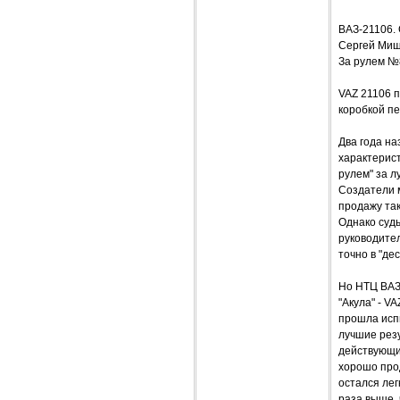
ВАЗ-21106
Сергей Ми
За рулем №
VAZ 21106 
коробкой п
Два года на
характерист
рулем" за 
Создатели 
продажу так
Однако судь
руководител
точно в "дес
Но НТЦ ВАЗа
"Акула" - V
прошла испы
лучшие резу
действующи
хорошо прод
остался лег
раза выше, 