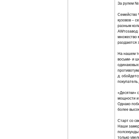
За рулем №
Семейство 
кузовов – с
разным коли
AWтозавод 
множество 
раздаются з
На нашем те
восьми- и ш
одинаковых 
противотум
д. обойдетс
покупатель 
«Десятки» 
мощности и 
Однако поб
более высок
Старт со с
Наши замеры
полсекунды,
только увел