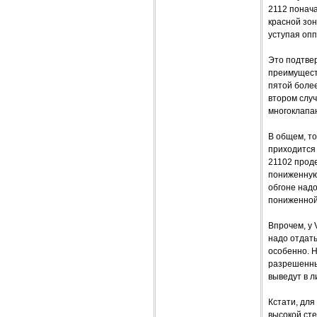
2112 понача
красной зо
уступая опп
Это подтвер
преимуществ
пятой более
втором случ
многоклапа
В общем, то
приходится 
21102 проде
пониженную
обгоне надо
пониженной
Впрочем, у 
надо отдать
особенно. Н
разрешенных
выведут в 
Кстати, для
высокой сте