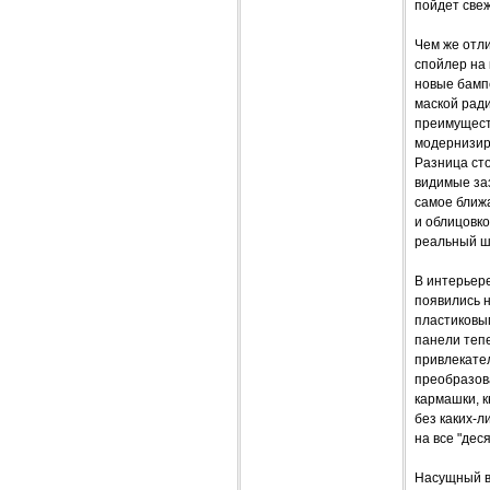
пойдет свеж
Чем же отли
спойлер на 
новые бампе
маской рад
преимуществ
модернизир
Разница ст
видимые за
самое ближ
и облицовко
реальный ша
В интерьере
появились 
пластиковы
панели теп
привлекате
преобразова
кармашки, к
без каких-л
на все "дес
Насущный во