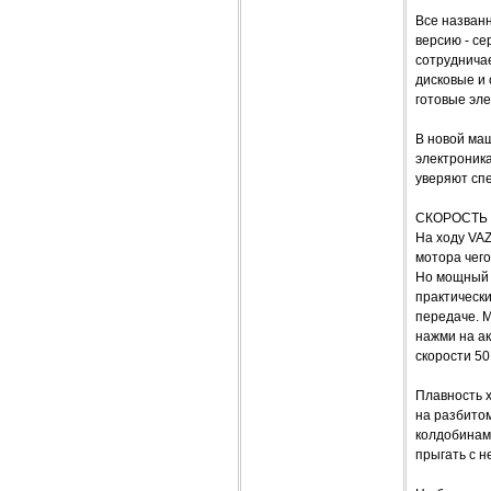
Все названн
версию - се
сотрудничае
дисковые и 
готовые эл
В новой ма
электроника
уверяют спе
СКОРОСТЬ -
На ходу VAZ
мотора чего
Но мощный д
практически
передаче. М
нажми на а
скорости 50 
Плавность х
на разбитом
колдобинам
прыгать с н