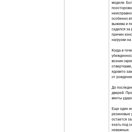
модели. Бол
поосторожне
неисправно
особенно вт
выжима и пе
садился за 
причин изн
нагрузки на 
Когда в теч
убежденнос
возник скри
отвертками,
ядовито зам
от рождени
До последне
дверей. Про
винты ударн
Еще один ис
резиновые 
остается з
ехать под с
неважные.