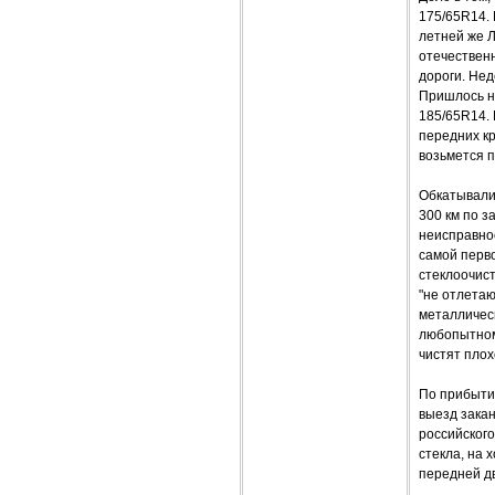
175/65R14.
летней же Л
отечествен
дороги. Не
Пришлось н
185/65R14. 
передних кр
возьмется 
Обкатывали 
300 км по з
неисправнос
самой перв
стеклоочист
"не отлетаю
металлическ
любопытном 
чистят плох
По прибыти
выезд закан
российского
стекла, на 
передней дв