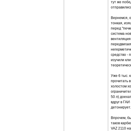
тут же побе
отправились
Вернемся, о
тонкая, изя
перед "печк
система нов
вентиляция 
передвигаем
негерметиче
средство - 
изучили кли
теоретическ
Уже 6 тыс. 
прочитать в
холостом хо
ограничител
50 л) доеха
вдруг в ГАИ
детонирует.
Впрочем, бы
таков карбю
VAZ 2110 н