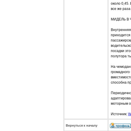
около 0,45.
все же раза
МИДЕЛЬ В 
Внутренняя 
приходится 
пассажирски
водительско
посадки это
полутора т
На чемоданы
громадного 
вместимост
способна пр
Периодично
адаптирован
моторным о
Источник:
W
Вернуться к началу