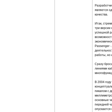
Разработчик
является о
качества.
Итак, стрем
три версии 
успешной ра
возможност
экономичнос
Passenger 
деятельнос
работы, но 
Сразу брос
линиями ка
многофункц
В 2004 году
концептуал
пикапом с д
миллиметро
основные че
передней ч
опускается 