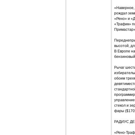
«Наверное, 
рождал зем
«Рено» и «
«Трафик» по
Примастар»
Переднепри
высотой, дл
В Европе на
бензиновый 
Рычаг шест
избиратель
обоим трех
девятимест
стандартно
программир
управлением
стекол и зе
фары ($170)
РАДИУС Д
«Рено-Трафи