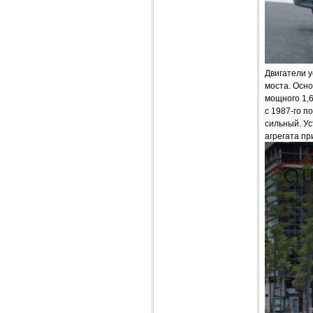
Двигатели у
моста. Осно
мощного 1,
с 1987-го п
сильный. Ус
агрегата п