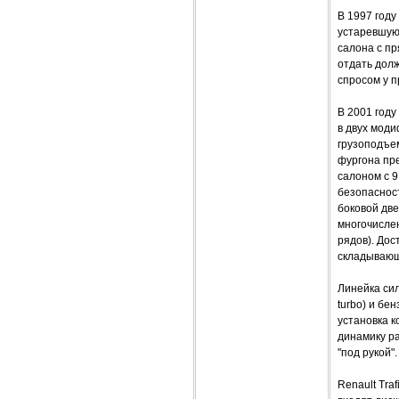
В 1997 году
устаревшую
салона с п
отдать долж
спросом у п
В 2001 году
в двух моди
грузоподъем
фургона пре
салоном с 9
безопасност
боковой дв
многочислен
рядов). Дос
складывающе
Линейка сил
turbo) и б
установка к
динамику ра
"под рукой".
Renault Tra