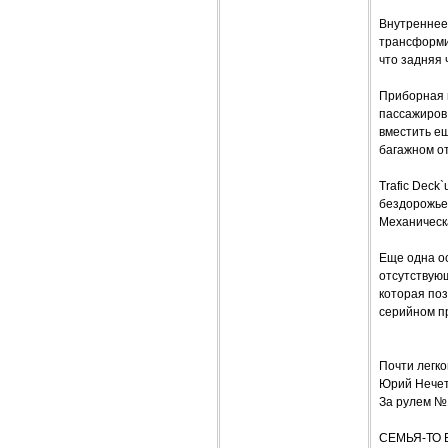
Внутреннее
трансформи
что задняя 
Приборная 
пассажиров,
вместить е
багажном от
Trafic Deck
бездорожье.
Механическ
Еще одна ос
отсутствующ
которая поз
серийном п
Почти легк
Юрий Нече
За рулем №
СЕМЬЯ-ТО