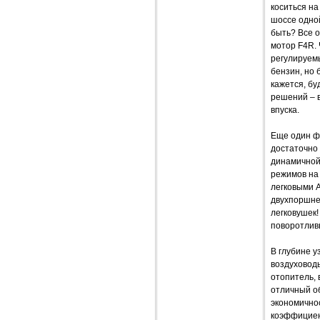
коситься на
шоссе одной
быть? Все 
мотор F4R.
регулируем
бензин, но 
кажется, бу
решений – 
впуска.
Еще один ф
достаточно
динамичной 
режимов на 
легковыми A
двухпоршнев
легковушек
поворотливы
В глубине у
воздуховод
отопитель,
отличный об
экономичнос
коэффициент