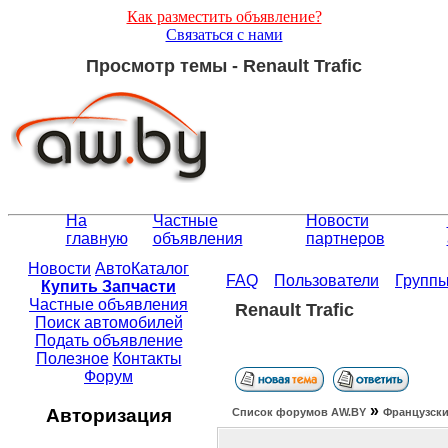
Как разместить объявление?
Связаться с нами
Просмотр темы - Renault Trafic
На
Частные
Новости
главную
объявления
партнеров
Новости
АвтоКаталог
FAQ
Пользователи
Групп
Купить Запчасти
Частные объявления
Renault Trafic
Поиск автомобилей
Подать объявление
Полезное
Контакты
Форум
»
Авторизация
Список форумов АW.BY
Французски