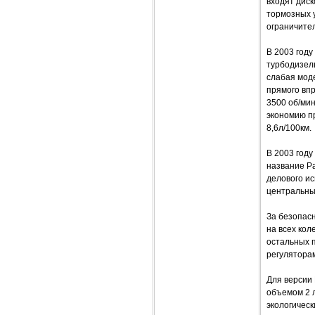
входят дис
тормозных 
ограничител
В 2003 году
турбодизель
слабая мод
прямого впр
3500 об/мин
экономию пр
8,6л/100км.
В 2003 году
название Pa
делового ис
центральный
За безопасн
на всех кол
остальных 
регуляторам
Для версии
объемом 2 ли
экологическ