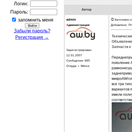
Логин:
Автор
Пароль:
запомнить меня
admin
Заголовок с
А
дминистрация
Добавлено: Пт
Забыли пароль?
Технические
Регистрация →
Объявления 
Запчасти к 
Зарегистрирован:
12.01.2007
Переднепри
Сообщения: 685
поколение A
Откуда: г. Минск
рамнонесущ
заднепривод
микроAWтобу
все три тип
вариантов 
имели полну
соответстве