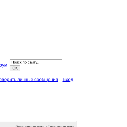
рум
роверить личные сообщения
Вход
Предыдущая тема
::
Следующая тема