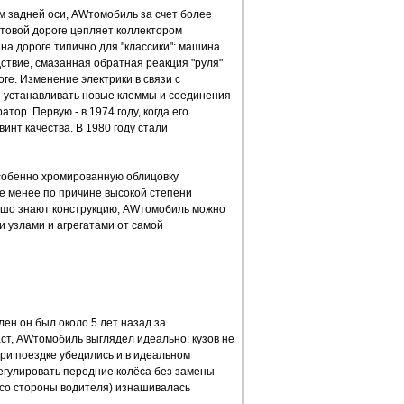
м задней оси, AWтомобиль за счет более
унтовой дороге цепляет коллектором
 на дороге типично для "классики": машина
едствие, смазанная обратная реакция "руля"
ге. Изменение электрики в связи с
и устанавливать новые клеммы и соединения
ор. Первую - в 1974 году, когда его
инт качества. В 1980 году стали
особенно хромированную облицовку
е менее по причине высокой степени
рошо знают конструкцию, AWтомобиль можно
 узлами и агрегатами от самой
лен он был около 5 лет назад за
ст, AWтомобиль выглядел идеально: кузов не
При поездке убедились и в идеальном
регулировать передние колёса без замены
со стороны водителя) изнашивалась