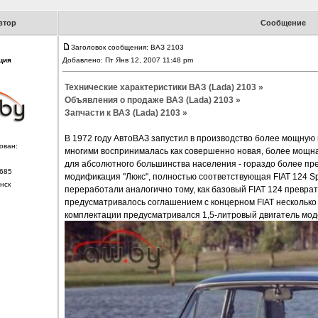
втор
Сообщение
Заголовок сообщения: ВАЗ 2103
ция
Добавлено: Пт Янв 12, 2007 11:48 pm
Технические характеристики ВАЗ (Lada) 2103 »
Объявления о продаже ВАЗ (Lada) 2103 »
Запчасти к ВАЗ (Lada) 2103 »
В 1972 году АвтоВАЗ запустил в производство более мощную 
ован:
многими воспринималась как совершенно новая, более мощна
для абсолютного большинства населения - гораздо более пре
685
модификация "Люкс", полностью соответствующая FIAT 124 Spe
нск
переработали аналогично тому, как базовый FIAT 124 превра
предусматривалось соглашением с концерном FIAT несколько 
комплектации предусматривался 1,5-литровый двигатель мод