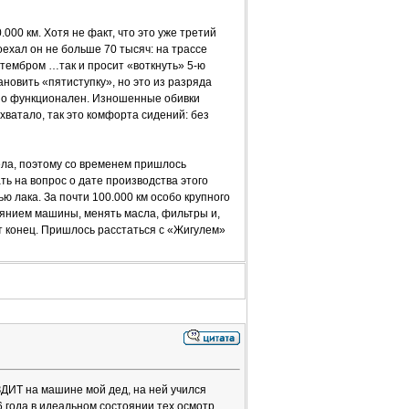
000 км. Хотя не факт, что это уже третий
оехал он не больше 70 тысяч: на трассе
 тембром …так и просит «воткнуть» 5-ю
ановить «пятиступку», но это из разряда
ьно функционален. Изношенные обивки
хватало, так это комфорта сидений: без
вела, поэтому со временем пришлось
ть на вопрос о дате производства этого
ю лака. За почти 100.000 км особо крупного
янием машины, менять масла, фильтры и,
т конец. Пришлось расстаться с «Жигулем»
ЕЗДИТ на машине мой дед, на ней учился
6 года в идеальном состоянии тех осмотр