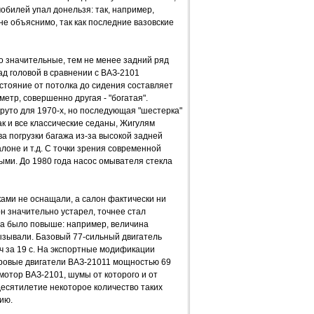
билей упал донельзя: так, например,
не объяснимо, так как последние вазовские
но значительные, тем не менее задний ряд
ад головой в сравнении с ВАЗ-2101
сстояние от потолка до сидения составляет
етр, совершенно другая - "богатая".
круто для 1970-х, но последующая "шестерка"
к и все классические седаны, Жигулям
ва погрузки багажа из-за высокой задней
алоне и т.д. С точки зрения современной
ыми. До 1980 года насос омывателя стекла
ами не оснащали, а салон фактически ни
он значительно устарел, точнее стал
ена было повыше: например, величина
ызывали. Базовый 77-сильный двигатель
/ч за 19 с. На экспортные модификации
тровые двигатели ВАЗ-21011 мощностью 69
мотор ВАЗ-2101, шумы от которого и от
десятилетие некоторое количество таких
ию.