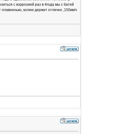
зиться с коррозией раз в 4года мы с батей
т плавненько, колею держит отлично ,150км/ч