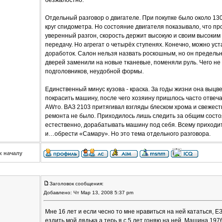
безжалостно.
Отдельный разговор о двигателе. При покупке было около 130.
круг спидометра. Но состояние двигателя показывало, что пр
уверенный разгон, скорость держит высокую и своим высоким
передачу. Но агрегат о четырёх ступенях. Конечно, можно уст
доработок. Салон нельзя назвать роскошным, но он предел
дверей заменили на новые тканевые, поменяли руль. Чего не 
подголовников, неудобной формы.
Единственный минус кузова - краска. За годы жизни она выц
покрасить машину, после чего хозяину пришлось часто отвеча
AWто. ВАЗ 2103 притягивал взгляды блеском хрома и свежесть
ремонта не было. Приходилось лишь следить за общим состо
естественно, дорабатывать машину под себя. Всему приходи
и…обрести «Самару». Но это тема отдельного разговора.
к началу
Заголовок сообщения:
Добавлено: Чт Мар 13, 2008 5:37 pm
Мне 16 лет и если чесно то мне нравиться на ней кататься, 
ездить мой дядька а терь я с 5 лет гоняю на ней, Машина 197