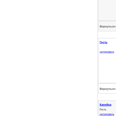
Вернуться 
Гость
цитировать
Вернуться 
Капейка
Гость
цитировать