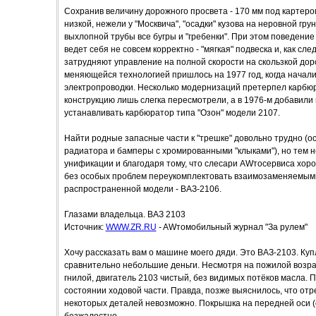
Сохранив величину дорожного просвета - 170 мм под картеро
низкой, нежели у "Москвича", "осадки" кузова на неровной гр
выхлопной трубы все бугры и "гребенки". При этом поведение
ведет себя не совсем корректно - "мягкая" подвеска и, как сл
затрудняют управление на полной скорости на скользкой доро
меняющейся технологией пришлось на 1977 год, когда начал
электропроводки. Несколько модернизаций претерпел карбюрат
конструкцию лишь слегка пересмотрели, а в 1976-м добавили в
устанавливать карбюратор типа "Озон" модели 2107.
Найти родные запасные части к "трешке" довольно трудно (
радиатора и бамперы с хромированными "клыками"), но тем н
унификации и благодаря тому, что слесари AWтосервиса хо
без особых проблем переукомплектовать взаимозаменяемыми
распространенной модели - ВАЗ-2106.
Глазами владельца. ВАЗ 2103
Источник:
WWW.ZR.RU
- AWтомобильный журнал "За рулем"
Хочу рассказать вам о машине моего дяди. Это ВАЗ-2103. Куп
сравнительно небольшие деньги. Несмотря на пожилой возра
гнилой, двигатель 2103 чистый, без видимых потёков масла. 
состоянии ходовой части. Правда, позже выяснилось, что от
некоторых деталей невозможно. Покрышка на передней оси (