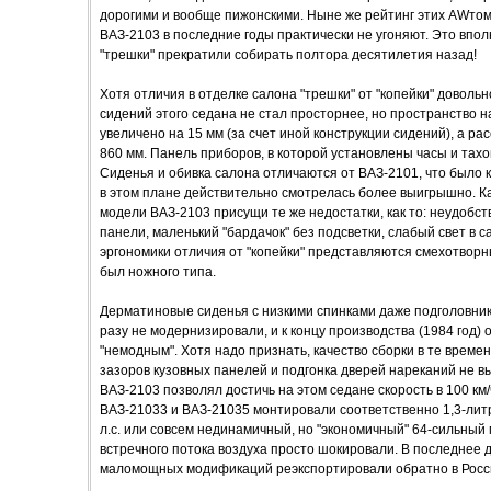
дорогими и вообще пижонскими. Ныне же рейтинг этих AWтомо
ВАЗ-2103 в последние годы практически не угоняют. Это впол
"трешки" прекратили собирать полтора десятилетия назад!
Хотя отличия в отделке салона "трешки" от "копейки" доволь
сидений этого седана не стал просторнее, но пространство н
увеличено на 15 мм (за счет иной конструкции сидений), а ра
860 мм. Панель приборов, в которой установлены часы и тахом
Сиденья и обивка салона отличаются от ВАЗ-2101, что было 
в этом плане действительно смотрелась более выигрышно. Ка
модели ВАЗ-2103 присущи те же недостатки, как то: неудобст
панели, маленький "бардачок" без подсветки, слабый свет в с
эргономики отличия от "копейки" представляются смехотворн
был ножного типа.
Дерматиновые сиденья с низкими спинками даже подголовник
разу не модернизировали, и к концу производства (1984 год) 
"немодным". Хотя надо признать, качество сборки в те врем
зазоров кузовных панелей и подгонка дверей нареканий не в
ВАЗ-2103 позволял достичь на этом седане скорость в 100 км
ВАЗ-21033 и ВАЗ-21035 монтировали соответственно 1,3-ли
л.с. или совсем нединамичный, но "экономичный" 64-сильный 
встречного потока воздуха просто шокировали. В последнее 
маломощных модификаций реэкспортировали обратно в Росс