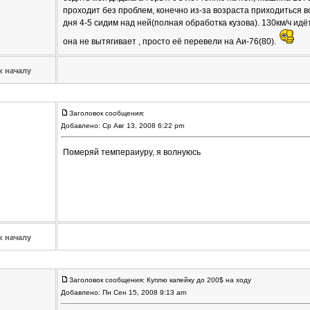
проходит без проблем, конечно из-за возраста приходиться во
дня 4-5 сидим над ней(полная обработка кузова). 130км/ч идё
она не вытягивает , просто её перевели на Аи-76(80).
к началу
Заголовок сообщения:
Добавлено: Ср Авг 13, 2008 6:22 pm
Померяй темпераиуру, я волнуюсь
к началу
Заголовок сообщения: Куплю капейку до 200$ на ходу
Добавлено: Пн Сен 15, 2008 9:13 am