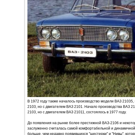
В 1972 году также началось производство модели ВАЗ 21035
2103, но с двигателем ВАЗ 2101. Начало производства ВАЗ 2
2103, но с двигателем ВАЗ 21011, состоялось в 1977 году.
До появления на рынке более престижной ВАЗ-2106 и некотор
заслуженно считалась самой комфортабельной и динамичной.
больше, чем недавно появившихся "шестерки" и "Нивы", кото