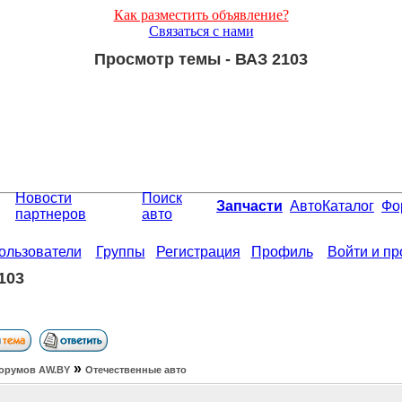
Как разместить объявление?
Связаться с нами
Просмотр темы - ВАЗ 2103
Новости
Поиск
Запчасти
АвтоКаталог
Фо
партнеров
авто
ользователи
Группы
Регистрация
Профиль
Войти и п
103
»
орумов АW.BY
Отечественные авто