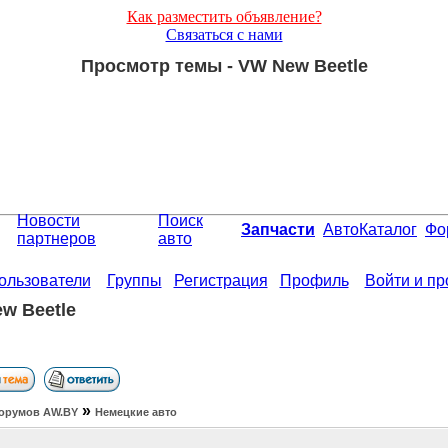
Как разместить объявление?
Связаться с нами
Просмотр темы - VW New Beetle
Новости
Поиск
Запчасти
АвтоКаталог
Фо
партнеров
авто
ользователи
Группы
Регистрация
Профиль
Войти и п
w Beetle
»
орумов АW.BY
Немецкие авто