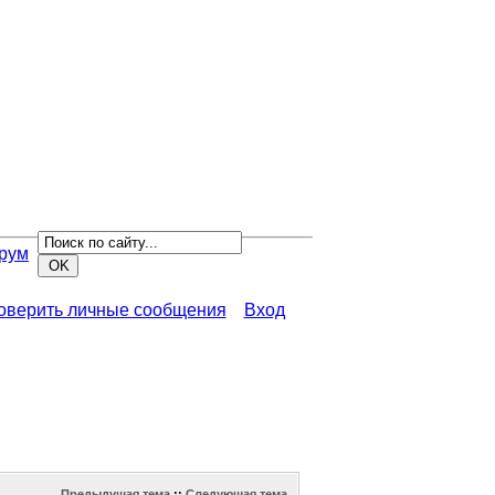
рум
роверить личные сообщения
Вход
Предыдущая тема
::
Следующая тема