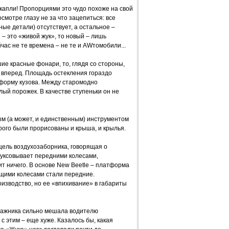
 капли! Пропорциями это чудо похоже на свой
мотре глазу не за что зацепиться: все
ые детали) отсутствует, а остальное –
 – это «живой жук», то новый – лишь
час не те времена – не те и AWтомобили...
ие красные фонари, то, глядя со стороны,
 вперед. Площадь остекления гораздо
 форму кузова. Между старомодно
й порожек. В качестве ступеньки он не
ым (а может, и единственным) инструментом
рого были прорисованы и крыша, и крылья.
ель воздухозаборника, говорящая о
буксовывает передними колесами,
т ничего. В основе New Beetle – платформа
ущими колесами стали передние.
зводство, но ее «впихивание» в габариты
агажника сильно мешала водителю
с этим – еще хуже. Казалось бы, какая