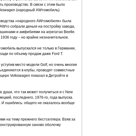
ь производство. В связи с этим было
olkswagen (народный AWтомобиль).
изводства «народного AWтомобиля» была
AWто собрали деньги на постройку завода,
шинами и амфибиями на агрегатах Beetle.
1936 году – но крайне незначительное.
омобиль выпускался не только в Германии,
зади по объему продаж даже Ford T.
уступив место модели Golf, но очень многие
бъединяются в клубы, проводят совместные
нцерн Volkswagen показал в Детройте в
е души, что так может получиться и с New
ецкий, последнего, 1976-го, года выпуска.
 И ошиблись: общего не оказалось вообще
ми на тему прежнего бестселлера. Взяв за
конструированную заново оболочку