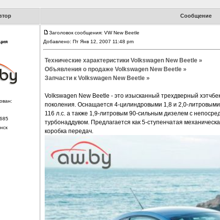
втор
Сообщение
Заголовок сообщения: VW New Beetle
ция
Добавлено: Пт Янв 12, 2007 11:48 pm
Технические характеристики Volkswagen New Beetle »
Объявления о продаже Volkswagen New Beetle »
Запчасти к Volkswagen New Beetle »
Volkswagen New Beetle - это изысканный трехдверный хэтчбек
ован:
поколения. Оснащается 4-цилиндровыми 1,8 и 2,0-литровым
116 л.с. а также 1,9-литровым 90-сильным дизелем с непоср
685
турбонаддувом. Предлагается как 5-ступенчатая механическа
нск
коробка передач.