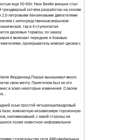
стью еще 50-60гг. New Beetle внешне стал
 трехдверный хэтчбек разработан на основе
 и 2,0-литровыми бензиновыми двигателями
дизелем с непосредственным впрыском
ханическая, так и 4-ступенчатая
ются дисковые тормоза, по заказу
ирок и включает передние и боковые
яжителями, проигрыватель компакт-дисков с
мобиля Фердинанд Порше вынашивал много
фетке свою мечту. Приятелем был не кто
 внес в эскиз некоторые изменения. Совсем
и...
дней осью простой четырехцилиндровый
в базе, компактную независимую торсионную
зов, напоминавший, с какой стороны ни
дившееся позже известное неформальное
ограмму строительства сети AWтомобильных