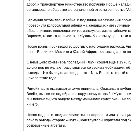
дорог, и транспортное министерство поручило Порше наладит
организовано общество с ограниченной ответственностью V
Германия готовилась к войне, и под видом налаживания про
провернута колоссальная афера – с желавших иметь личные 
обеспечившего впоследствии германскую армию штабными ма
Впрочем, какое-то количество «Жуков» было выпущено-таки в 
После войны производство достигло настоящего размаха. Авт
но и в Бразилии, Мексике и Южной Африке, оставив далеко по
С немецкого конвейера последний «Жук» сошел еще в 1976 г., 
до сих пор не желают расставаться со своими любимцами, о
выезды... Им был сделан «подарок» – New Beetle, который ко
начале этого года.
Римейк часто оказывается хуже оригинала. Опасаясь в глубин
Beetle, мы все же подобрали в пару к нему старый «Жук» – нем
Мы понимали, что общего между машинами будет очень мало.
ничего.
Новая модель отнюдь не является повторением или вариация
основу обводы старого «Жука», конструкторы упрятали под с
современные агрегаты.