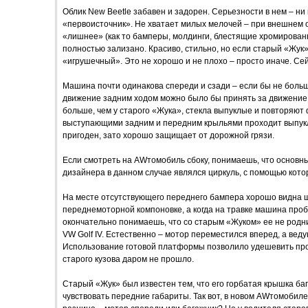
Облик New Beetle забавен и задорен. Серьезности в нем – ни
«первоисточник». Не хватает милых мелочей – при внешнем ос
«лишнее» (как то бамперы, молдинги, блестящие хромированн
полностью зализано. Красиво, стильно, но если старый «Жук»
«игрушечный». Это не хорошо и не плохо – просто иначе. Сей
Машина почти одинакова спереди и сзади – если бы не больш
движение задним ходом можно было бы принять за движение
больше, чем у старого «Жука», стекла выпуклые и повторяют
выступающими задним и передним крыльями проходит выпуклы
пригоден, зато хорошо защищает от дорожной грязи.
Если смотреть на AWтомобиль сбоку, понимаешь, что основн
дизайнера в данном случае являлся циркуль, с помощью кото
На месте отсутствующего переднего бампера хорошо видна щ
переднемоторной компоновке, а когда на травке машина про
окончательно понимаешь, что со старым «Жуком» ее не родни
VW Golf IV. Естественно – мотор переместился вперед, а вед
Использование готовой платформы позволило удешевить прои
старого кузова даром не прошло.
Старый «Жук» был известен тем, что его горбатая крышка б
чувствовать передние габариты. Так вот, в новом AWтомобиле 