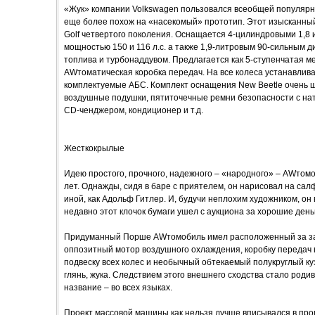
«Жук» компании Volkswagen пользовался всеобщей популярно
еще более похож на «насекомый» прототип. Этот изысканный
Golf четвертого поколения. Оснащается 4-цилиндровыми 1,8
мощностью 150 и 116 л.с. а также 1,9-литровым 90-сильным 
топлива и турбонаддувом. Предлагается как 5-ступенчатая ме
AWтоматическая коробка передач. На все колеса устанавлива
комплектуемые АБС. Комплект оснащения New Beetle очень ш
воздушные подушки, пятиточечные ремни безопасности с нат
CD-ченджером, кондиционер и т.д.
Жесткокрылые
Идею простого, прочного, надежного – «народного» – AWто
лет. Однажды, сидя в баре с приятелем, он нарисовал на сал
иной, как Адольф Гитлер. И, будучи неплохим художником, он
недавно этот клочок бумаги ушел с аукциона за хорошие деньг
Придуманный Порше AWтомобиль имел расположенный за за
оппозитный мотор воздушного охлаждения, коробку передач 
подвеску всех колес и необычный обтекаемый полукруглый ку
глянь, жука. Следствием этого внешнего сходства стало ро
название – во всех языках.
Проект массовой машины как нельзя лучше вписывался в пр