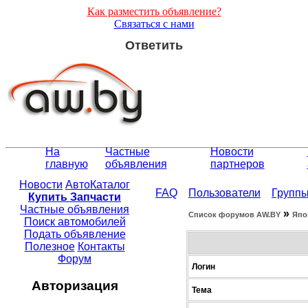
Как разместить объявление?
Связаться с нами
Ответить
На
Частные
Новости
главную
объявления
партнеров
Новости
АвтоКаталог
FAQ
Пользователи
Групп
Купить Запчасти
Частные объявления
»
Список форумов АW.BY
Япо
Поиск автомобилей
Подать объявление
Полезное
Контакты
Форум
Логин
Авторизация
Тема