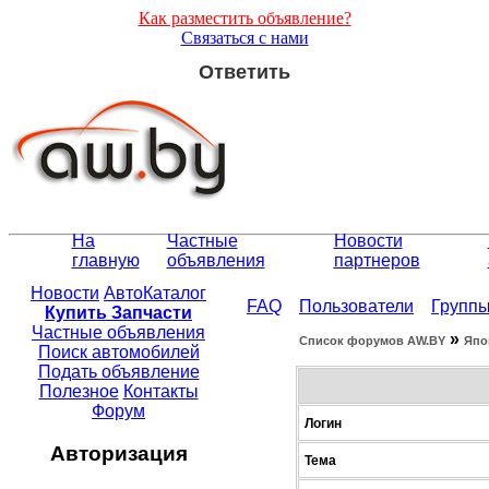
Как разместить объявление?
Связаться с нами
Ответить
На
Частные
Новости
главную
объявления
партнеров
Новости
АвтоКаталог
FAQ
Пользователи
Групп
Купить Запчасти
Частные объявления
»
Список форумов АW.BY
Япо
Поиск автомобилей
Подать объявление
Полезное
Контакты
Форум
Логин
Авторизация
Тема