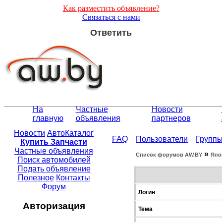
Как разместить объявление?
Связаться с нами
Ответить
На
Частные
Новости
главную
объявления
партнеров
Новости
АвтоКаталог
FAQ
Пользователи
Групп
Купить Запчасти
Частные объявления
»
Список форумов АW.BY
Япо
Поиск автомобилей
Подать объявление
Полезное
Контакты
Форум
Логин
Авторизация
Тема