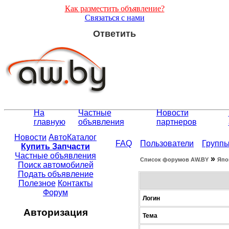
Как разместить объявление?
Связаться с нами
Ответить
На
Частные
Новости
главную
объявления
партнеров
Новости
АвтоКаталог
FAQ
Пользователи
Групп
Купить Запчасти
Частные объявления
»
Список форумов АW.BY
Япо
Поиск автомобилей
Подать объявление
Полезное
Контакты
Форум
Логин
Авторизация
Тема