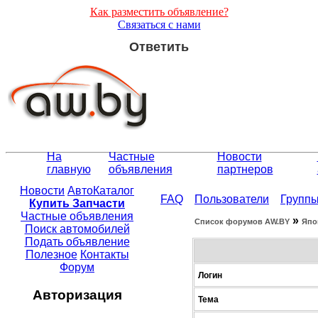
Как разместить объявление?
Связаться с нами
Ответить
На
Частные
Новости
главную
объявления
партнеров
Новости
АвтоКаталог
FAQ
Пользователи
Групп
Купить Запчасти
Частные объявления
»
Список форумов АW.BY
Япо
Поиск автомобилей
Подать объявление
Полезное
Контакты
Форум
Логин
Авторизация
Тема